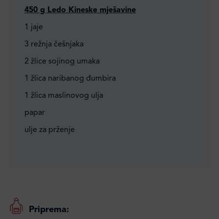
450 g Ledo Kineske mješavine
1 jaje
3 režnja češnjaka
2 žlice sojinog umaka
1 žlica naribanog đumbira
1 žlica maslinovog ulja
papar
ulje za prženje
Priprema: