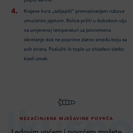
poput sarme.
Krajeve kora „zalijepiti“ premazivanjem rubova
umućenim jajetom. Rolice pržiti u dubokom ulju
na umjerenoj temperaturi uz povremeno
okretanje dok ne poprime zlatno smeđu boju sa
svih strana. Poslužiti ih tople uz ohlađeni slatko
kiseli umak.
Ukusno
NEZAČINJENE MJEŠAVINE POVRĆA
Ledovim voćem i povrćem možete