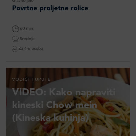
Glavno jelo
Povrtne proljetne rolice
60 min
Srednje
Za 4-6 osoba
VODIČI I UPUTE
VIDEO: Kako napraviti
kineski Chow mein
(Kineska kuhinja)