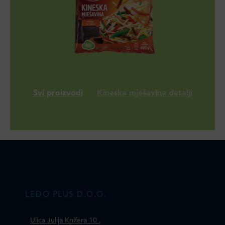
Svi proizvodi
Kineska mješavina detalji
LEDO PLUS D.O.O.
Ulica Julija Knifera 10
,