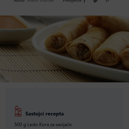
Autor
Marko Vukman
Podijelite
Sastojci recepta
500 g Ledo Kora za savijače