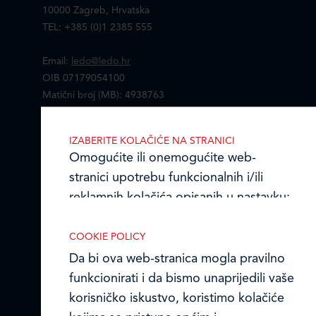
10000 Zagreb, Hrvatska
TEL: +385 (0)1 2385 555
Email:
ledo@ledo.hr
OIB 07179054100
Matični broj (MB): 4938763
Ledo Hrvatska
IZABERITE KOLAČIĆE NA STRANICI
Omogućite ili onemogućite web-
Prodajni centri
stranici upotrebu funkcionalnih i/ili
reklamnih kolačića opisanih u nastavku:
Ledo u inozemstvu
Online formular
COOKIE POLICY
Da bi ova web-stranica mogla pravilno
Obavijest o Privatnosti i Kolačići
funkcionirati i da bismo unaprijedili vaše
korisničko iskustvo, koristimo kolačiće
Nužni (tehnički) kolačići
Privacy notice and Cookies