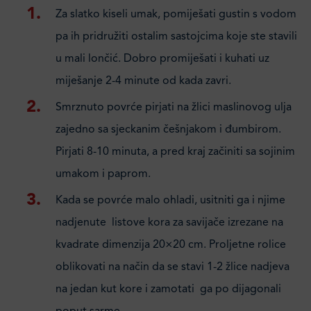
Za slatko kiseli umak, pomiješati gustin s vodom
pa ih pridružiti ostalim sastojcima koje ste stavili
u mali lončić. Dobro promiješati i kuhati uz
miješanje 2-4 minute od kada zavri.
Smrznuto povrće pirjati na žlici maslinovog ulja
zajedno sa sjeckanim češnjakom i đumbirom.
Pirjati 8-10 minuta, a pred kraj začiniti sa sojinim
umakom i paprom.
Kada se povrće malo ohladi, usitniti ga i njime
nadjenute listove kora za savijače izrezane na
kvadrate dimenzija 20×20 cm. Proljetne rolice
oblikovati na način da se stavi 1-2 žlice nadjeva
na jedan kut kore i zamotati ga po dijagonali