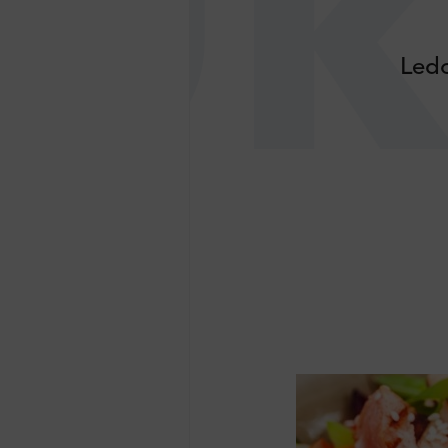
Uk
Ledo