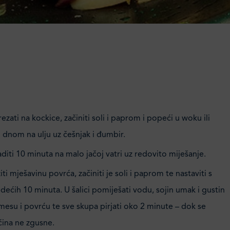
rezati na kockice, začiniti soli i paprom i popeći u woku ili
m dnom na ulju uz češnjak i đumbir.
diti 10 minuta na malo jačoj vatri uz redovito miješanje.
ti mješavinu povrća, začiniti je soli i paprom te nastaviti s
edećih 10 minuta. U šalici pomiješati vodu, sojin umak i gustin
mesu i povrću te sve skupa pirjati oko 2 minute – dok se
ina ne zgusne.