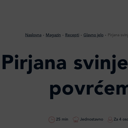
Naslovna
Magazin
Recepti
Glavno jelo
Pirjana svi
Pirjana svinje
povrće
25 min
Jednostavno
Za 4 os