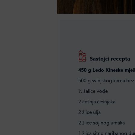
Sastojci recepta
450 g Ledo Kineske mješ
500 g svinjskog karea bez 
½ šalice vode
2 češnja češnjaka
2 žlice ulja
2 žlice sojinog umaka
1 žlica sitno naribanog đ