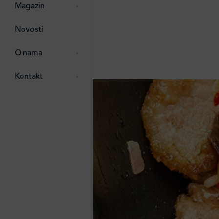
pti
 Lada
 ostalo
Magazin
g
zma
Novosti
ttro
e
O nama
e
e
Kontakt
ten
li