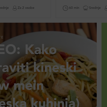
ednje
Za 2 osobe
60 min
Srednje
TE
EO: Kako
aviti kineski
w mein
eska kuhinja)