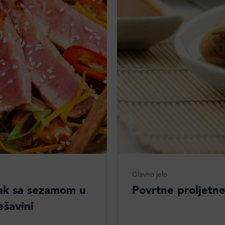
Glavno jelo
ak sa sezamom u
Povrtne proljetne
ešavini