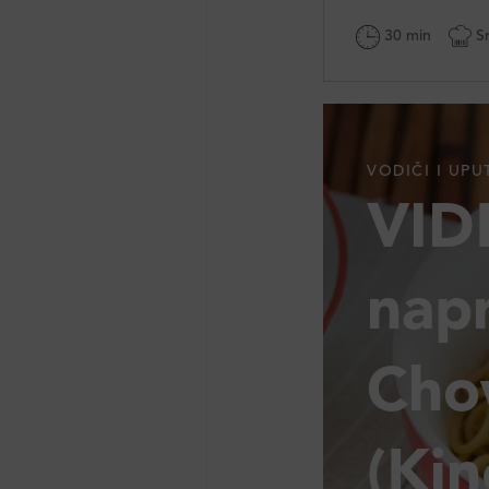
30 min
Sr
VODIČI I UPU
VID
napr
Cho
(Kin