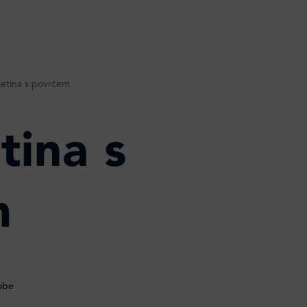
njetina s povrćem
tina s
m
obe