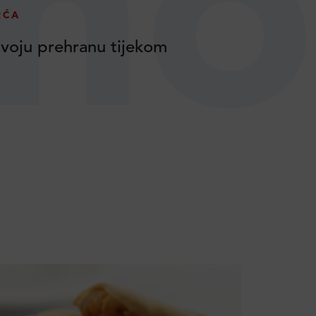
no
RĆA
voju prehranu tijekom