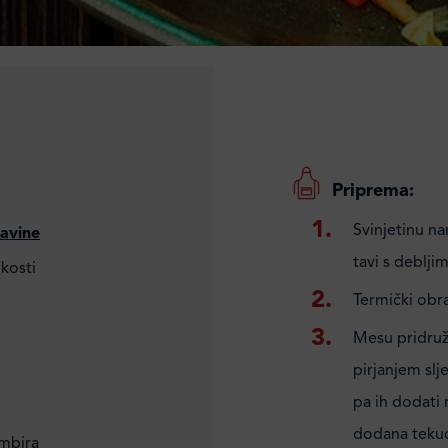
Priprema:
Svinjetinu na
avine
tavi s deblji
kosti
Termički obra
Mesu pridruži
pirjanjem slj
pa ih dodati 
dodana tekuć
umbira