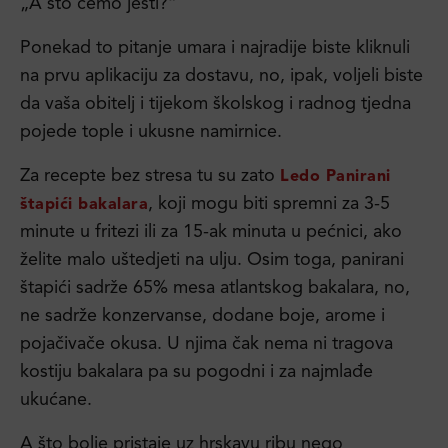
„A što ćemo jesti?“
Ponekad to pitanje umara i najradije biste kliknuli
na prvu aplikaciju za dostavu, no, ipak, voljeli biste
da vaša obitelj i tijekom školskog i radnog tjedna
pojede tople i ukusne namirnice.
Za recepte bez stresa tu su zato
Ledo Panirani
, koji mogu biti spremni za 3-5
štapići bakalara
minute u fritezi ili za 15-ak minuta u pećnici, ako
želite malo uštedjeti na ulju. Osim toga, panirani
štapići sadrže 65% mesa atlantskog bakalara, no,
ne sadrže konzervanse, dodane boje, arome i
pojačivače okusa. U njima čak nema ni tragova
kostiju bakalara pa su pogodni i za najmlađe
ukućane.
A što bolje pristaje uz hrskavu ribu nego