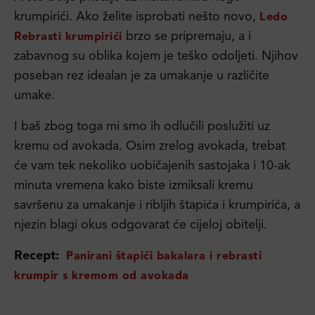
krumpirići. Ako želite isprobati nešto novo,
Ledo
brzo se pripremaju, a i
Rebrasti krumpirići
zabavnog su oblika kojem je teško odoljeti. Njihov
poseban rez idealan je za umakanje u različite
umake.
I baš zbog toga mi smo ih odlučili poslužiti uz
kremu od avokada. Osim zrelog avokada, trebat
će vam tek nekoliko uobičajenih sastojaka i 10-ak
minuta vremena kako biste izmiksali kremu
savršenu za umakanje i ribljih štapića i krumpirića, a
njezin blagi okus odgovarat će cijeloj obitelji.
Recept:
Panirani štapići bakalara i rebrasti
krumpir s kremom od avokada