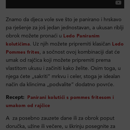
Znamo da djeca vole sve što je panirano i hrskavo
pa rješenje za još jedan jednostavan, a ukusan riblji
obrok možete pronaći u
Ledo Paniranim
. Uz njih možete pripremiti klasičan
kolutićima
Ledo
, a sočnost ovoj kombinaciji dat će
Pommes frites
umak od rajčica koji možete pripremiti prema
vlastitom ukusu i začiniti kako želite. Osim toga, u
njega ćete „sakriti“ mrkvu i celer, stoga je idealan
način da klincima „podvalite“ dodatno povrće.
Recept:
Panirani kolutići s pommes fritesom i
umakom od rajčice
A za posebno zauzete dane ili za obrok poput
doručka, užine ili večere, u škrinju posegnite za