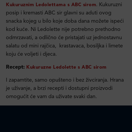
. Kukuruzni
Kukuruznim Ledolettama s ABC sirom
posip i kremasti ABC sir glavni su aduti ovog
snacka kojeg u bilo koje doba dana možete ispeći
kod kuće. Ni Ledolette nije potrebno prethodno
odmrzavati, a odlično će pristajati uz jednostavnu
salatu od mini rajčica, krastavaca, bosiljka i limete
koju će voljeti i djeca.
Recept:
Kukuruzne Ledolette s ABC sirom
I zapamtite, samo opušteno i bez živciranja. Hrana
je uživanje, a brzi recepti i dostupni proizvodi
omogućit će vam da uživate svaki dan.