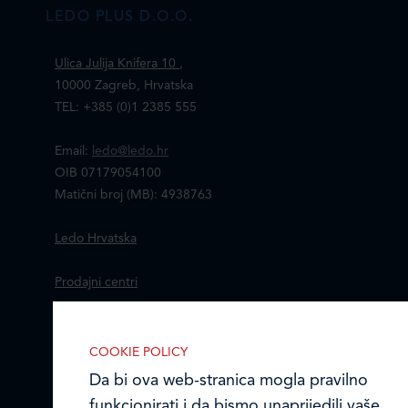
LEDO PLUS D.O.O.
Ulica Julija Knifera 10
,
10000 Zagreb, Hrvatska
TEL: +385 (0)1 2385 555
Email:
ledo@ledo.hr
OIB 07179054100
Matični broj (MB): 4938763
Ledo Hrvatska
Prodajni centri
Ledo u inozemstvu
COOKIE POLICY
IZABERITE KOLAČIĆE NA STRANICI
Online formular
Da bi ova web-stranica mogla pravilno
Omogućite ili onemogućite web-
funkcionirati i da bismo unaprijedili vaše