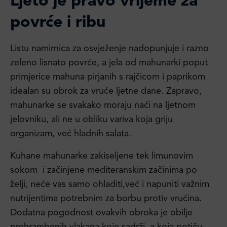
Ljeto je pravo vrijeme za
povrće i ribu
Listu namirnica za osvježenje nadopunjuje i razno
zeleno lisnato povrće, a jela od mahunarki poput
primjerice mahuna pirjanih s rajčicom i paprikom
idealan su obrok za vruće ljetne dane. Zapravo,
mahunarke se svakako moraju naći na ljetnom
jelovniku, ali ne u obliku variva koja griju
organizam, već hladnih salata.
Kuhane mahunarke zakiseljene tek limunovim
sokom i začinjene mediteranskim začinima po
želji, neće vas samo ohladiti,već i napuniti važnim
nutrijentima potrebnim za borbu protiv vrućina.
Dodatna pogodnost ovakvih obroka je obilje