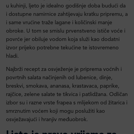
u kuhinji, ljeto je idealno godišnje doba budući da
i dostupne namirnice zahtijevaju kratku pripremu, a
i same vrućine traže lagane i količinski manje
obroke. U tom se smislu prvenstveno ističe voće i
povrće jer obiluje vodom koja služi kao dodatni
izvor prijeko potrebne tekućine te istovremeno
hladi.
Najbrži recept za osvježenje je priprema voćnih i
povrtnih salata načinjenih od lubenice, dinje,
breskvi, smokava, ananasa, krastavaca, paprike,
rajčice, zelene salate te tikvica i patlidžana. Odličan
izbor su i razne vrste frapea s mlijekom od žitarica i
smrznutim voćem koji mogu poslužiti kao
osvježavajući i hranjiv međuobrok.