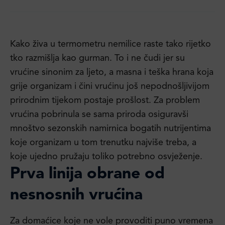
Kako živa u termometru nemilice raste tako rijetko
tko razmišlja kao gurman. To i ne čudi jer su
vrućine sinonim za ljeto, a masna i teška hrana koja
grije organizam i čini vrućinu još nepodnošljivijom
prirodnim tijekom postaje prošlost. Za problem
vrućina pobrinula se sama priroda osiguravši
mnoštvo sezonskih namirnica bogatih nutrijentima
koje organizam u tom trenutku najviše treba, a
koje ujedno pružaju toliko potrebno osvježenje.
Prva linija obrane od
nesnosnih vrućina
Za domaćice koje ne vole provoditi puno vremena