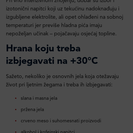
Pri vrlo intenzivnom znojenju, dobar su izbor i
izotonični napitci koji uz tekućinu nadoknađuju i
izgubljene elektrolite, ali opet ohlađeni na sobnoj
temperaturi jer previše hladna pića imaju
nepoželjan učinak – pojačavaju osjećaj topline.
Hrana koju treba
izbjegavati na +30°C
Sažeto, nekoliko je osnovnih jela koja otežavaju
život pri ljetnim žegama i treba ih izbjegavati:
slana i masna jela
pržena jela
crveno meso i suhomesnati proizvodi
alkohol i kofeinski napitci