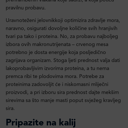
prehrambenih vlakana koje sadrži, a koja potiču
pravilnu probavu.
Uravnoteženi jelovnikkoji optimizira zdravlje mora,
naravno, osigurati dovoljne količine svih hranjivih
tvari pa tako i proteina. No, za probavu najboljeg
izbora ovih makronutrijenata – crvenog mesa
potrebno je dosta energije koja posljedično
zagrijava organizam. Stoga ljeti prednost valja dati
lakoprobavljivim izvorima proteina, a tu nema
premca ribi te plodovima mora. Potrebe za
proteinima zadovoljit će i niskomasni mliječni
proizvodi, a pri izboru sira prednost dajte mekšim
sirevima sa što manje masti poput svježeg kravljeg
sira.
Pripazite na kalij