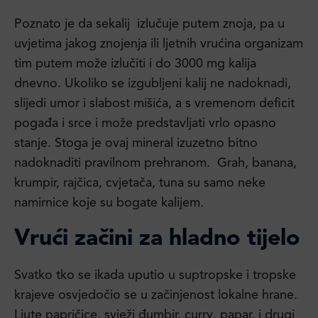
Poznato je da sekalij izlučuje putem znoja, pa u
uvjetima jakog znojenja ili ljetnih vrućina organizam
tim putem može izlučiti i do 3000 mg kalija
dnevno. Ukoliko se izgubljeni kalij ne nadoknadi,
slijedi umor i slabost mišića, a s vremenom deficit
pogađa i srce i može predstavljati vrlo opasno
stanje. Stoga je ovaj mineral izuzetno bitno
nadoknaditi pravilnom prehranom. Grah, banana,
krumpir, rajčica, cvjetača, tuna su samo neke
namirnice koje su bogate kalijem.
Vrući začini za hladno tijelo
Svatko tko se ikada uputio u suptropske i tropske
krajeve osvjedočio se u začinjenost lokalne hrane.
Ljute papričice, svježi đumbir, curry, papar, i drugi