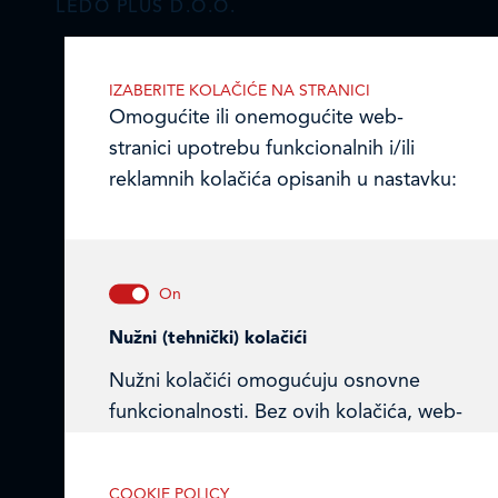
LEDO PLUS D.O.O.
Ulica Julija Knifera 10
,
IZABERITE KOLAČIĆE NA STRANICI
10000 Zagreb, Hrvatska
Omogućite ili onemogućite web-
TEL: +385 (0)1 2385 555
stranici upotrebu funkcionalnih i/ili
Email:
ledo@ledo.hr
reklamnih kolačića opisanih u nastavku:
OIB 07179054100
Matični broj (MB): 4938763
Ledo Hrvatska
Prodajni centri
Nužni (tehnički) kolačići
Nužni kolačići omogućuju osnovne
Ledo u inozemstvu
funkcionalnosti. Bez ovih kolačića, web-
Online formular
stranica ne može pravilno funkcionirati,
a isključiti ih možete mijenjanjem
Obavijest o Privatnosti i Kolačići
COOKIE POLICY