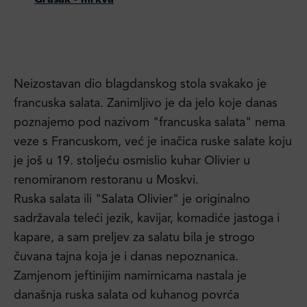
Grašak - mrkva
Neizostavan dio blagdanskog stola svakako je
francuska salata. Zanimljivo je da jelo koje danas
poznajemo pod nazivom "francuska salata" nema
veze s Francuskom, već je inačica ruske salate koju
je još u 19. stoljeću osmislio kuhar Olivier u
renomiranom restoranu u Moskvi.
Ruska salata ili "Salata Olivier" je originalno
sadržavala teleći jezik, kavijar, komadiće jastoga i
kapare, a sam preljev za salatu bila je strogo
čuvana tajna koja je i danas nepoznanica.
Zamjenom jeftinijim namirnicama nastala je
današnja ruska salata od kuhanog povrća