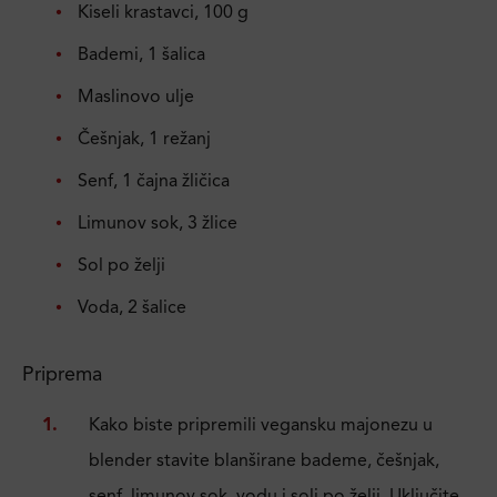
Kiseli krastavci, 100 g
Bademi, 1 šalica
Maslinovo ulje
Češnjak, 1 režanj
Senf, 1 čajna žličica
Limunov sok, 3 žlice
Sol po želji
Voda, 2 šalice
Priprema
Kako biste pripremili vegansku majonezu u
blender stavite blanširane bademe, češnjak,
senf, limunov sok, vodu i soli po želji. Uključite