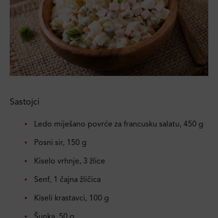
Sastojci
Ledo miješano povrće za francusku salatu, 450 g
Posni sir, 150 g
Kiselo vrhnje, 3 žlice
Senf, 1 čajna žličica
Kiseli krastavci, 100 g
Šunka, 50 g