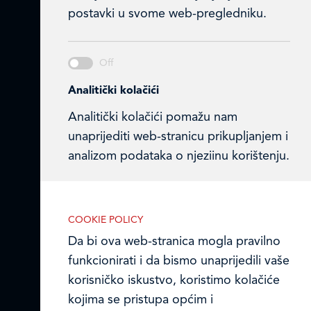
Matični broj (MB): 4938763
postavki u svome web-pregledniku.
Ledo Hrvatska
Prodajni centri
Analitički kolačići
Ledo u inozemstvu
Analitički kolačići pomažu nam
unaprijediti web-stranicu prikupljanjem i
Online formular
analizom podataka o njeziinu korištenju.
Obavijest o Privatnosti i Kolačići
Privacy notice and Cookies
COOKIE POLICY
Marketinški kolačići
Da bi ova web-stranica mogla pravilno
© LEDO plus d.o.o. 2026.
Marketinške kolačiće koristimo radi
funkcionirati i da bismo unaprijedili vaše
povećanja relevantnosti oglasa koje
korisničko iskustvo, koristimo kolačiće
primate.
kojima se pristupa općim i