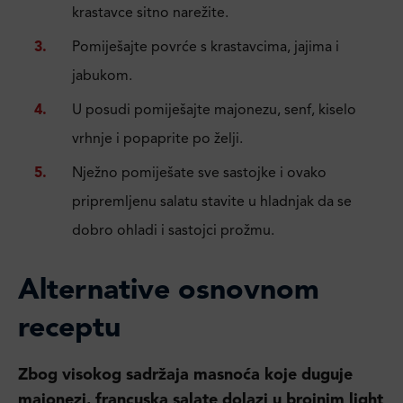
krastavce sitno narežite.
Pomiješajte povrće s krastavcima, jajima i
jabukom.
U posudi pomiješajte majonezu, senf, kiselo
vrhnje i popaprite po želji.
Nježno pomiješate sve sastojke i ovako
pripremljenu salatu stavite u hladnjak da se
dobro ohladi i sastojci prožmu.
Alternative osnovnom
receptu
Zbog visokog sadržaja masnoća koje duguje
majonezi, francuska salate dolazi u brojnim light