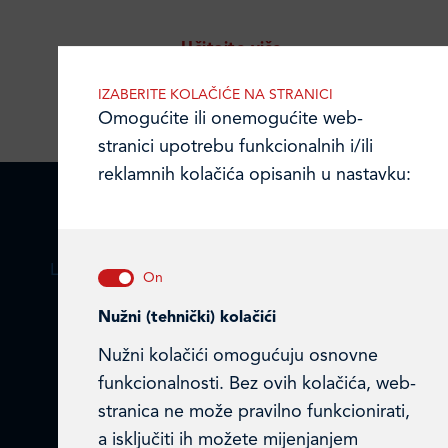
Učitajte više
IZABERITE KOLAČIĆE NA STRANICI
Omogućite ili onemogućite web-
stranici upotrebu funkcionalnih i/ili
reklamnih kolačića opisanih u nastavku:
LEDO PLUS D.O.O.
Nužni (tehnički) kolačići
Ulica Julija Knifera 10
,
10000 Zagreb, Hrvatska
Nužni kolačići omogućuju osnovne
TEL: +385 (0)1 2385 555
funkcionalnosti. Bez ovih kolačića, web-
stranica ne može pravilno funkcionirati,
Email:
ledo@ledo.hr
a isključiti ih možete mijenjanjem
OIB 07179054100