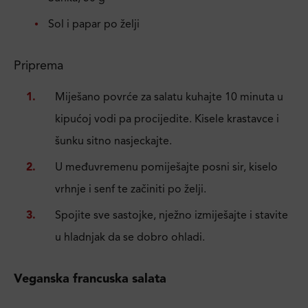
Sol i papar po želji
Priprema
Miješano povrće za salatu kuhajte 10 minuta u
kipućoj vodi pa procijedite. Kisele krastavce i
šunku sitno nasjeckajte.
U međuvremenu pomiješajte posni sir, kiselo
vrhnje i senf te začiniti po želji.
Spojite sve sastojke, nježno izmiješajte i stavite
u hladnjak da se dobro ohladi.
Veganska francuska salata