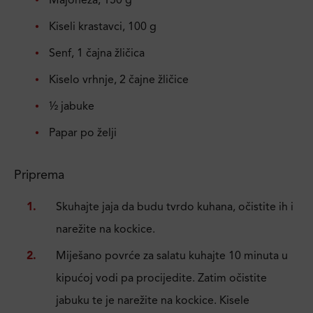
Majoneza, 150 g
Kiseli krastavci, 100 g
Senf, 1 čajna žličica
Kiselo vrhnje, 2 čajne žličice
½ jabuke
Papar po želji
Priprema
Skuhajte jaja da budu tvrdo kuhana, očistite ih i
narežite na kockice.
Miješano povrće za salatu kuhajte 10 minuta u
kipućoj vodi pa procijedite. Zatim očistite
jabuku te je narežite na kockice. Kisele