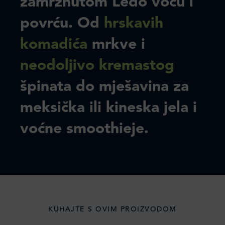
zamrznutom Ledo voću i
povrću. Od
hrskavih
komadića
mrkve i
neodoljivo kremastog
špinata do mješavina za
meksička ili kineska jela i
voćne smoothieje.
KUHAJTE S OVIM PROIZVODOM