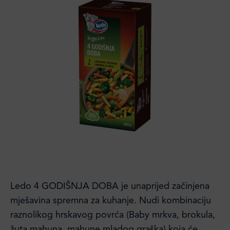
Ledo 4 GODIŠNJA DOBA je unaprijed začinjena
mješavina spremna za kuhanje. Nudi kombinaciju
raznolikog hrskavog povrća (Baby mrkva, brokula,
žuta mahuna, mahune mladog graška) koja će