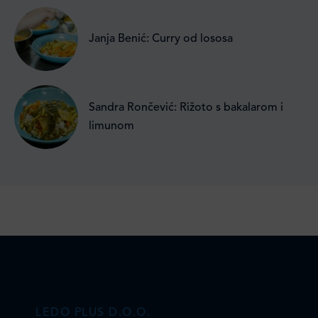
Janja Benić: Curry od lososa
Sandra Rončević: Rižoto s bakalarom i
limunom
LEDO PLUS D.O.O.