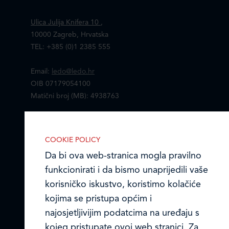
Ulica Julija Knifera 10
,
10000 Zagreb, Hrvatska
TEL: +385 (0)1 2385 555
Email:
ledo@ledo.hr
OIB 07179054100
Matični broj (MB): 4938763
Ledo Hrvatska
COOKIE POLICY
Prodajni centri
Da bi ova web-stranica mogla pravilno
funkcionirati i da bismo unaprijedili vaše
Ledo u inozemstvu
korisničko iskustvo, koristimo kolačiće
Online formular
kojima se pristupa općim i
najosjetljivijim podatcima na uređaju s
IZABERITE KOLAČIĆE NA STRANICI
Obavijest o Privatnosti i Kolačići
kojeg pristupate ovoj web stranici. Za