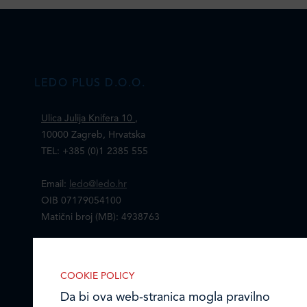
LEDO PLUS D.O.O.
Ulica Julija Knifera 10
,
10000 Zagreb, Hrvatska
TEL: +385 (0)1 2385 555
Email:
ledo@ledo.hr
OIB 07179054100
Matični broj (MB): 4938763
Ledo Hrvatska
COOKIE POLICY
Prodajni centri
Da bi ova web-stranica mogla pravilno