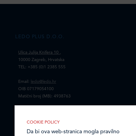
LEDO PLUS D.O.O.
Ulica Julija Knifera 10
,
10000 Zagreb, Hrvatska
TEL: +385 (0)1 2385 555
Email:
ledo@ledo.hr
OIB 07179054100
Matični broj (MB): 4938763
Ledo Hrvatska
COOKIE POLICY
Prodajni centri
Da bi ova web-stranica mogla pravilno