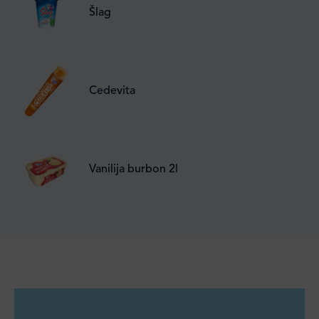
Šlag
Cedevita
Vanilija burbon 2l