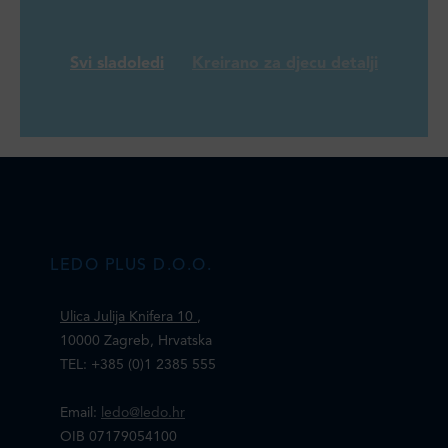
Svi sladoledi
Kreirano za djecu detalji
LEDO PLUS D.O.O.
Ulica Julija Knifera 10
,
10000 Zagreb, Hrvatska
TEL: +385 (0)1 2385 555
Email:
ledo@ledo.hr
OIB 07179054100