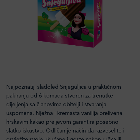
Najpoznatiji sladoled Snjeguljica u praktičnom
pakiranju od 6 komada stvoren za trenutke
dijeljenja sa članovima obitelji i stvaranja
uspomena. Nježna i kremasta vanilija prelivena
hrskavim kakao preljevom garantira posebno
slatko iskustvo. Odličan je način da razveselite i
osvježite svoje ukućane i goste nakon ručka ili