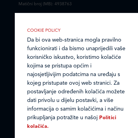
Matični broj (MB): 4938763
Ledo Hrvatska
IZABERITE KOLAČIĆE NA STRANICI
COOKIE POLICY
Prodajni centri
Omogućite ili onemogućite web-
Da bi ova web-stranica mogla pravilno
stranici upotrebu funkcionalnih i/ili
funkcionirati i da bismo unaprijedili vaše
Ledo u inozemstvu
reklamnih kolačića opisanih u nastavku:
korisničko iskustvo, koristimo kolačiće
Online formular
kojima se pristupa općim i
najosjetljivijim podatcima na uređaju s
Obavijest o Privatnosti i Kolačići
kojeg pristupate ovoj web stranici. Za
postavljanje određenih kolačića možete
Privacy notice and Cookies
Nužni (tehnički) kolačići
dati privolu u dijelu postavki, a više
© LEDO plus d.o.o. 2026.
Nužni kolačići omogućuju osnovne
informacija o samim kolačićima i načinu
funkcionalnosti. Bez ovih kolačića, web-
prikupljanja potražite u našoj
Politici
stranica ne može pravilno funkcionirati,
kolačića.
a isključiti ih možete mijenjanjem