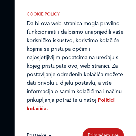
Ledo Hrvatska
IZABERITE KOLAČIĆE NA STRANICI
COOKIE POLICY
Prodajni centri
Omogućite ili onemogućite web-
Da bi ova web-stranica mogla pravilno
stranici upotrebu funkcionalnih i/ili
funkcionirati i da bismo unaprijedili vaše
Ledo u inozemstvu
reklamnih kolačića opisanih u nastavku:
korisničko iskustvo, koristimo kolačiće
Online formular
kojima se pristupa općim i
najosjetljivijim podatcima na uređaju s
Obavijest o Privatnosti i Kolačići
kojeg pristupate ovoj web stranici. Za
postavljanje određenih kolačića možete
Privacy notice and Cookies
Nužni (tehnički) kolačići
dati privolu u dijelu postavki, a više
© LEDO plus d.o.o. 2026.
informacija o samim kolačićima i načinu
Nužni kolačići omogućuju osnovne
prikupljanja potražite u našoj
Politici
funkcionalnosti. Bez ovih kolačića, web-
kolačića.
stranica ne može pravilno funkcionirati,
a isključiti ih možete mijenjanjem
postavki u svome web-pregledniku.
Postavke
Prihvaćam sve