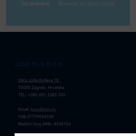
Svi sladoledi
Kreirano za djecu detalji
LEDO PLUS D.O.O.
Ulica Julija Knifera 10
,
10000 Zagreb, Hrvatska
TEL: +385 (0)1 2385 555
Email:
ledo@ledo.hr
OIB 07179054100
Matični broj (MB): 4938763