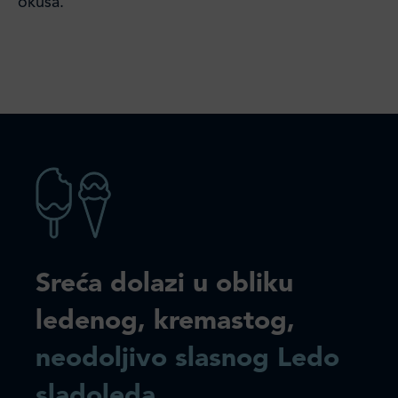
okusa.
Sreća dolazi u obliku
ledenog, kremastog,
neodoljivo slasnog Ledo
sladoleda
.