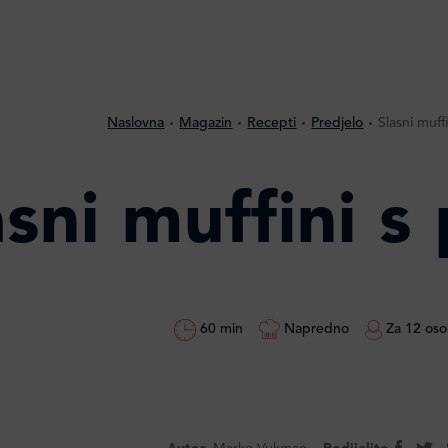
Naslovna
Magazin
Recepti
Predjelo
Slasni muf
asni muffini 
60 min
Napredno
Za 12 os