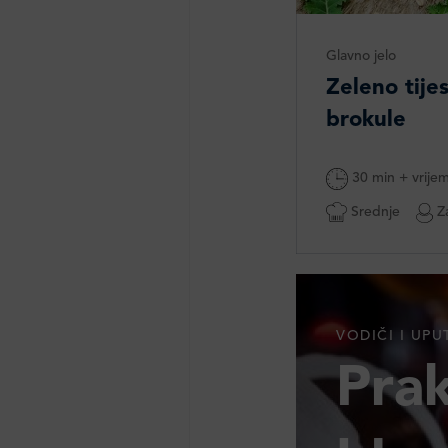
Glavno jelo
Zeleno tije
brokule
30 min + vrije
Srednje
Za
VODIČI I UPU
Prak