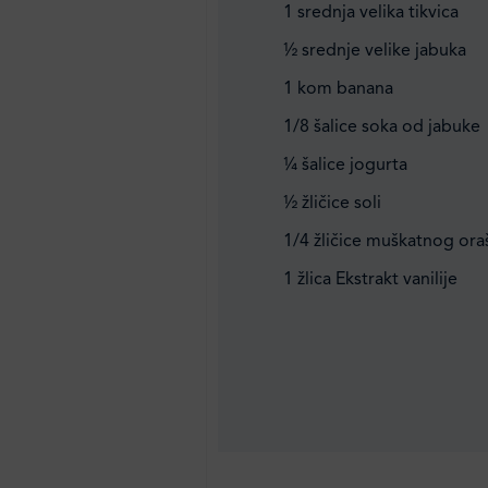
1 srednja velika tikvica
½ srednje velike jabuka
1 kom banana
1/8 šalice soka od jabuke
¼ šalice jogurta
½ žličice soli
1/4 žličice muškatnog ora
1 žlica Ekstrakt vanilije