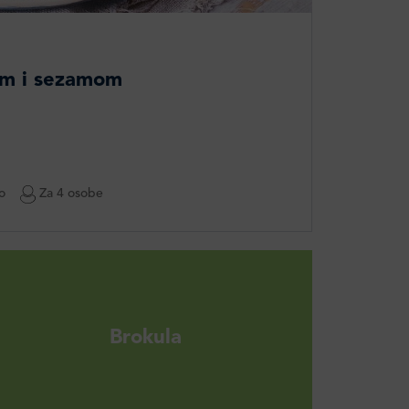
nom i sezamom
o
Za 4 osobe
Brokula