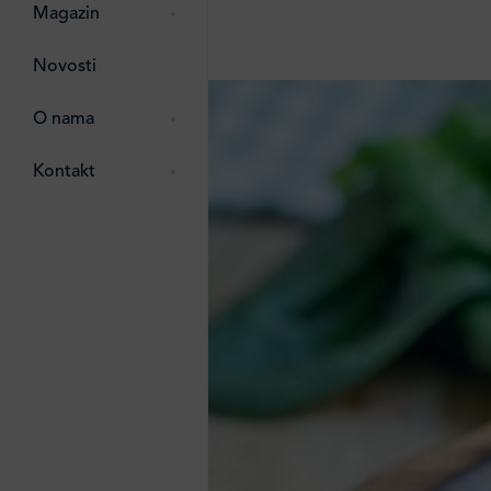
pti
 Lada
 ostalo
Magazin
g
zma
Novosti
ttro
e
O nama
e
e
Kontakt
ten
li