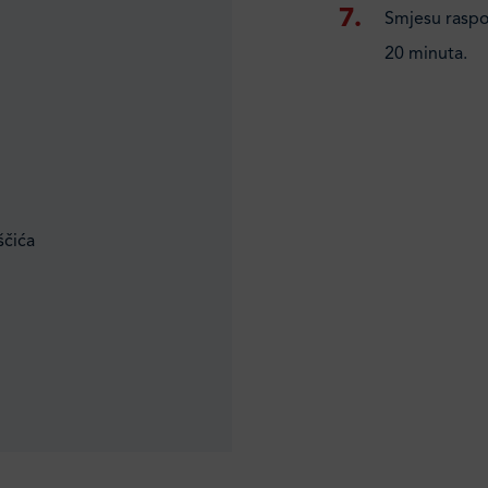
Smjesu raspo
20 minuta.
ščića