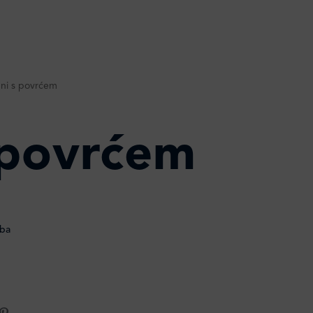
fini s povrćem
s povrćem
oba