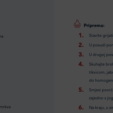
Priprema:
Stavite grija
na
U posudi pomi
U drugoj posu
Skuhajte brok
tikvicom, jab
do homogene
Smjesi povrća
zajedno s jog
 mrkva
Na kraju, u s