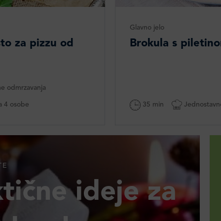
Glavno jelo
sto za pizzu od
Brokula s pileti
me odmrzavanja
 4 osobe
35 min
Jednostavn
TE
tične ideje za