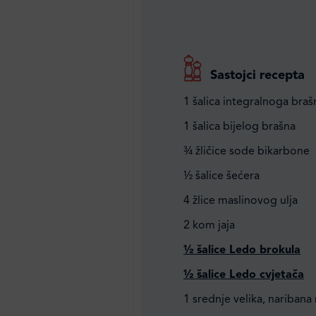
Sastojci recepta
1 šalica integralnoga braš
1 šalica bijelog brašna
¾ žličice sode bikarbone
½ šalice šećera
4 žlice maslinovog ulja
2 kom jaja
½ šalice Ledo brokula
½ šalice Ledo cvjetača
1 srednje velika, naribana