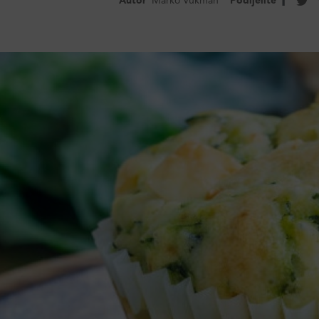
Autor
Marko Vukman
Podijelite