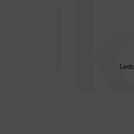
Uk
Ledo