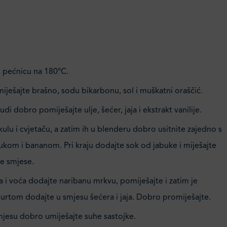
ti pećnicu na 180°C.
ješajte brašno, sodu bikarbonu, sol i muškatni oraščić.
di dobro pomiješajte ulje, šećer, jaja i ekstrakt vanilije.
ulu i cvjetaču, a zatim ih u blenderu dobro usitnite zajedno s
ukom i bananom. Pri kraju dodajte sok od jabuke i miješajte
 smjese.
 i voća dodajte naribanu mrkvu, pomiješajte i zatim je
urtom dodajte u smjesu šećera i jaja. Dobro promiješajte.
mjesu dobro umiješajte suhe sastojke.