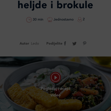
heljde i brokule
2
Jednostavno
30 min
Autor
Ledo
Podijelite
Pogledaj recept
video