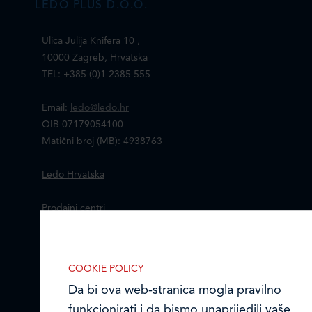
LEDO PLUS D.O.O.
Ulica Julija Knifera 10
,
10000 Zagreb, Hrvatska
TEL: +385 (0)1 2385 555
Email:
ledo@ledo.hr
OIB 07179054100
Matični broj (MB): 4938763
Ledo Hrvatska
Prodajni centri
Ledo u inozemstvu
IZABERITE KOLAČIĆE NA STRANICI
Omogućite ili onemogućite web-
COOKIE POLICY
Online formular
stranici upotrebu funkcionalnih i/ili
Da bi ova web-stranica mogla pravilno
reklamnih kolačića opisanih u nastavku:
Obavijest o Privatnosti i Kolačići
funkcionirati i da bismo unaprijedili vaše