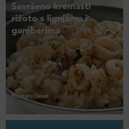
Savršeno kremasti
rižoto s lignjama i
gamberima
Pročitajte članak