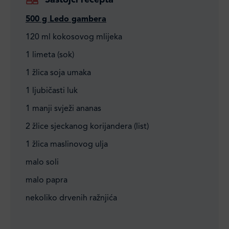
Sastojci recepta
500 g Ledo gambera
120 ml kokosovog mlijeka
1 limeta (sok)
1 žlica soja umaka
1 ljubičasti luk
1 manji svježi ananas
2 žlice sjeckanog korijandera (list)
1 žlica maslinovog ulja
malo soli
malo papra
nekoliko drvenih ražnjića