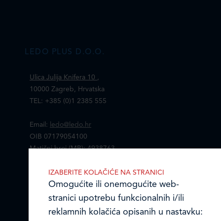
LEDO PLUS D.O.O.
Ulica Julija Knifera 10
,
10000 Zagreb, Hrvatska
TEL: +385 (0)1 2385 555
Email:
ledo@ledo.hr
OIB 07179054100
Matični broj (MB): 4938763
Ledo Hrvatska
IZABERITE KOLAČIĆE NA STRANICI
Omogućite ili onemogućite web-
Prodajni centri
stranici upotrebu funkcionalnih i/ili
reklamnih kolačića opisanih u nastavku:
Ledo u inozemstvu