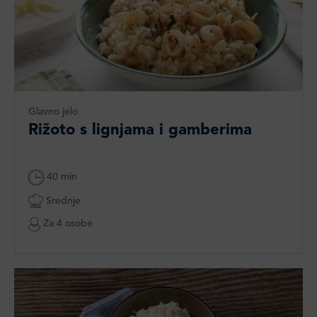
Glavno jelo
Rižoto s lignjama i gamberima
40 min
Srednje
Za 4 osobe