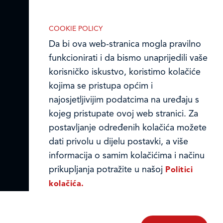
Online formular
COOKIE POLICY
Da bi ova web-stranica mogla pravilno
Obavijest o Privatnosti i Kolačići
funkcionirati i da bismo unaprijedili vaše
Nužni (tehnički) kolačići
Privacy notice and Cookies
korisničko iskustvo, koristimo kolačiće
Nužni kolačići omogućuju osnovne
kojima se pristupa općim i
funkcionalnosti. Bez ovih kolačića, web-
© LEDO plus d.o.o. 2026.
najosjetljivijim podatcima na uređaju s
stranica ne može pravilno funkcionirati,
kojeg pristupate ovoj web stranici. Za
a isključiti ih možete mijenjanjem
postavljanje određenih kolačića možete
postavki u svome web-pregledniku.
dati privolu u dijelu postavki, a više
informacija o samim kolačićima i načinu
prikupljanja potražite u našoj
Politici
kolačića.
Analitički kolačići
Analitički kolačići pomažu nam