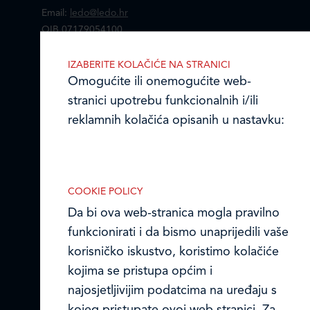
Email:
ledo@ledo.hr
OIB 07179054100
Matični broj (MB): 4938763
IZABERITE KOLAČIĆE NA STRANICI
Ledo Hrvatska
Omogućite ili onemogućite web-
stranici upotrebu funkcionalnih i/ili
Prodajni centri
reklamnih kolačića opisanih u nastavku:
Ledo u inozemstvu
Online formular
COOKIE POLICY
Da bi ova web-stranica mogla pravilno
Obavijest o Privatnosti i Kolačići
Nužni (tehnički) kolačići
funkcionirati i da bismo unaprijedili vaše
Nužni kolačići omogućuju osnovne
Privacy notice and Cookies
korisničko iskustvo, koristimo kolačiće
funkcionalnosti. Bez ovih kolačića, web-
kojima se pristupa općim i
© LEDO plus d.o.o. 2026.
stranica ne može pravilno funkcionirati,
najosjetljivijim podatcima na uređaju s
a isključiti ih možete mijenjanjem