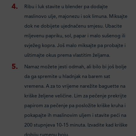
Ribu i luk stavite u blender pa dodajte
maslinovo ulje, majonezu i sok limuna. Miksajte
dok ne dobijete ujednačenu smjesu. Ubacite
mljevenu papriku, sol, papar i malo sušenog ili
svježeg kopra. Još malo miksajte pa probajte i
uštimajte okus prema vlastitim željama.
Namaz možete jesti odmah, ali bilo bi još bolje
da ga spremite u hladnjak na barem sat
vremena. A za to vrijeme narežite baguette na
kriške željene veličine. Lim za pečenje prekrijte
papirom za pečenje pa posložite kriške kruha i
pokapajte ih maslinovim uljem i stavite peći na
200 stupnjeva 10-15 minuta. Izvadite kad kriške
dobiju rumenu boju.