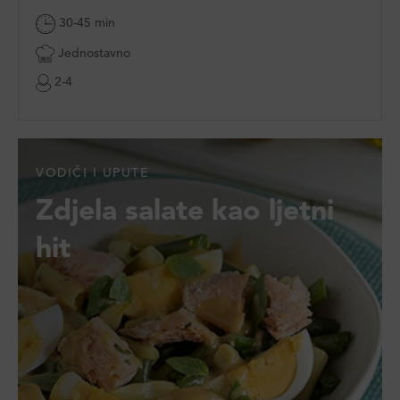
30-45 min
Jednostavno
2-4
VODIČI I UPUTE
Zdjela salate kao ljetni
hit