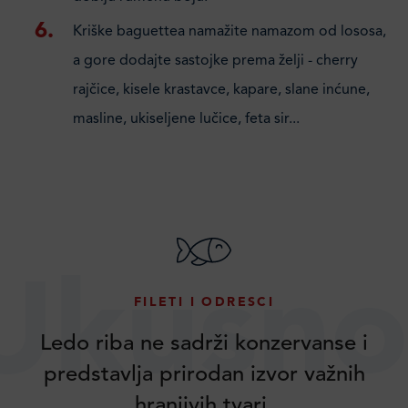
Kriške baguettea namažite namazom od lososa,
a gore dodajte sastojke prema želji - cherry
rajčice, kisele krastavce, kapare, slane inćune,
masline, ukiseljene lučice, feta sir...
Ukusno
FILETI I ODRESCI
Ledo riba ne sadrži konzervanse i
predstavlja prirodan izvor važnih
hranjivih tvari.