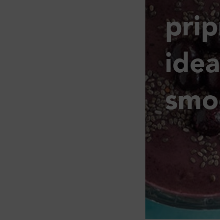
pri
ide
smo