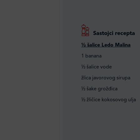
Sastojci recepta
½ šalice Ledo Malina
1 banana
½ šalice vode
žlica javorovog sirupa
½ šake grožđica
½ žličice kokosovog ulja