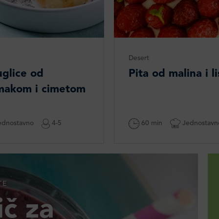
Desert
uglice od
Pita od malina i l
 makom i cimetom
dnostavno
4-5
60 min
Jednostavn
TE
č za