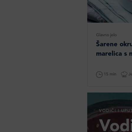
Glavno jelo
Šarene okr
marelica s
15 min
Je
VODIČI I UPU
Vodi