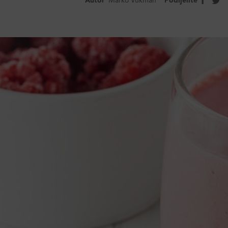
Autor
Marko Vukman
Podijelite