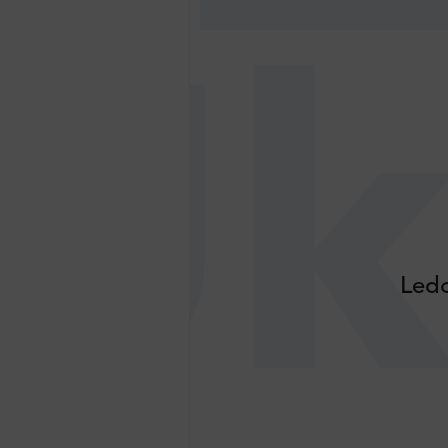
Uk
Ledo