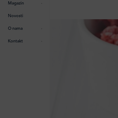
pti
 Lada
 ostalo
Magazin
g
zma
Novosti
ttro
e
O nama
e
e
Kontakt
ten
li