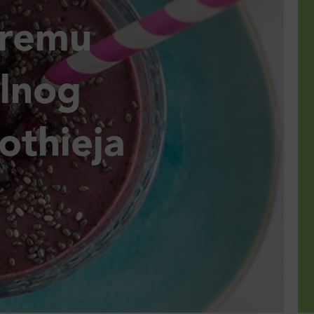
premu
alnog
othieja