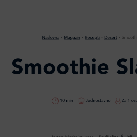
Naslovna
Magazin
Recepti
Desert
Smoothi
Smoothie Sl
10 min
Jednostavno
Za 1 os