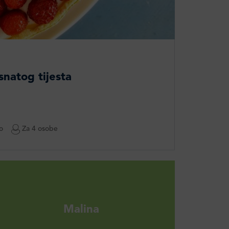
isnatog tijesta
o
Za 4 osobe
Malina