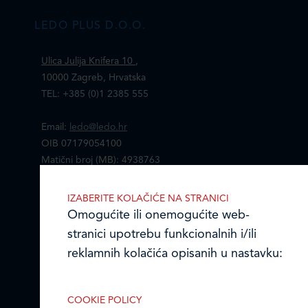
LEDO PLUS D.O.O.
Ulica Julija Knifera 10
,
10000 Zagreb, Hrvatska
TEL: +385 (0)1 2385 555
Email:
ledo@ledo.hr
OIB 07179054100
Matični broj (MB): 4938763
Ledo Hrvatska
IZABERITE KOLAČIĆE NA STRANICI
Omogućite ili onemogućite web-
Prodajni centri
stranici upotrebu funkcionalnih i/ili
reklamnih kolačića opisanih u nastavku:
Ledo u inozemstvu
Online formular
COOKIE POLICY