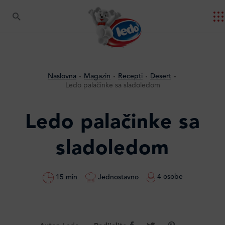
Naslovna
Magazin
Recepti
Desert
Ledo palačinke sa sladoledom
Ledo palačinke sa
sladoledom
4 osobe
Jednostavno
15 min