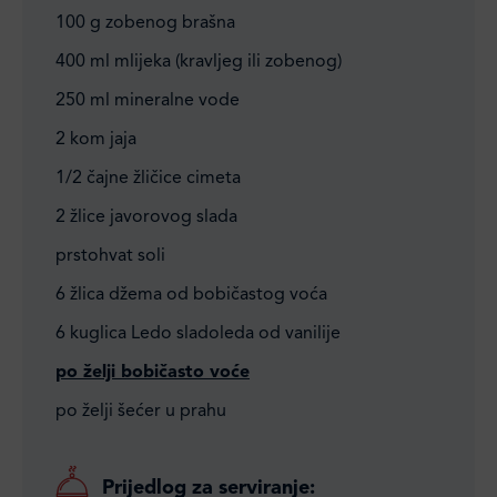
100 g zobenog brašna
400 ml mlijeka (kravljeg ili zobenog)
250 ml mineralne vode
2 kom jaja
1/2 čajne žličice cimeta
2 žlice javorovog slada
prstohvat soli
6 žlica džema od bobičastog voća
6 kuglica Ledo sladoleda od vanilije
po želji bobičasto voće
po želji šećer u prahu
Prijedlog za serviranje: