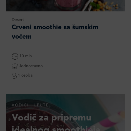
Desert
Crveni smoothie sa šumskim
voćem
10 min
Jednostavno
1 osoba
VODIČI I UPUTE
Vodič za pripremu
idealnog smoothieja