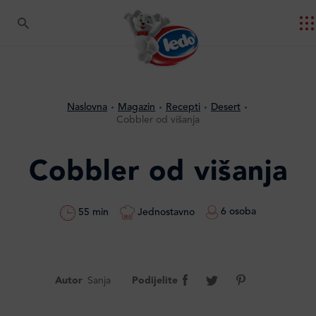
Naslovna
Magazin
Recepti
Desert
Cobbler od višanja
Cobbler od višanja
6 osoba
Jednostavno
55 min
Autor
Sanja
Podijelite