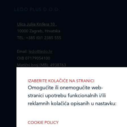
LEDO PLUS D.O.O.
Ulica Julija Knifera 10
,
10000 Zagreb, Hrvatska
TEL: +385 (0)1 2385 555
Email:
ledo@ledo.hr
OIB 07179054100
Matični broj (MB): 4938763
Ledo Hrvatska
IZABERITE KOLAČIĆE NA STRANICI
Omogućite ili onemogućite web-
Prodajni centri
stranici upotrebu funkcionalnih i/ili
reklamnih kolačića opisanih u nastavku:
Ledo u inozemstvu
Online formular
COOKIE POLICY