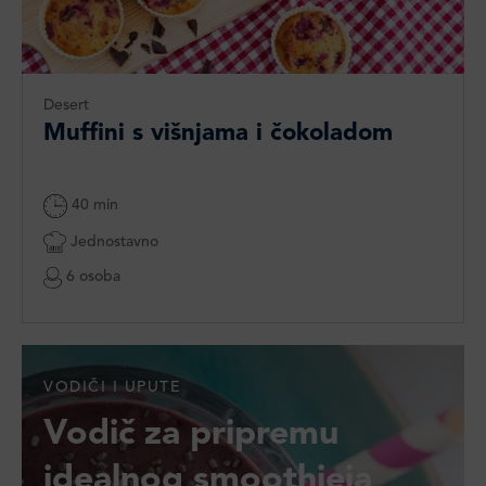
Desert
Muffini s višnjama i čokoladom
40 min
Jednostavno
6 osoba
VODIČI I UPUTE
Vodič za pripremu
idealnog smoothieja