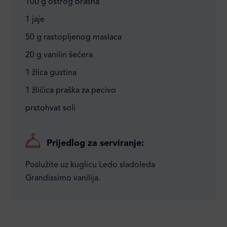
100 g oštrog brašna
1 jaje
50 g rastopljenog maslaca
20 g vanilin šećera
1 žlica gustina
1 žličica praška za pecivo
prstohvat soli
Prijedlog za serviranje:
Poslužite uz kuglicu Ledo sladoleda
Grandissimo vanilija.