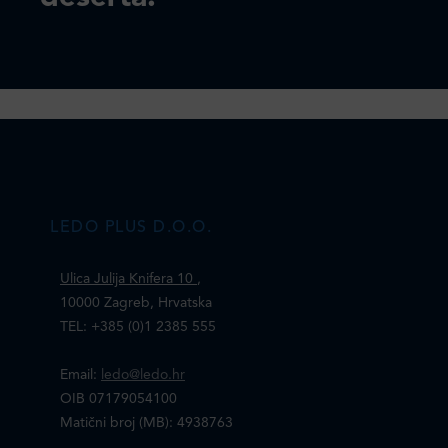
LEDO PLUS D.O.O.
Ulica Julija Knifera 10
,
10000 Zagreb, Hrvatska
TEL: +385 (0)1 2385 555
Email:
ledo@ledo.hr
OIB 07179054100
Matični broj (MB): 4938763