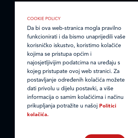
Ledo Hrvatska
COOKIE POLICY
Prodajni centri
Da bi ova web-stranica mogla pravilno
funkcionirati i da bismo unaprijedili vaše
Ledo u inozemstvu
korisničko iskustvo, koristimo kolačiće
Online formular
kojima se pristupa općim i
najosjetljivijim podatcima na uređaju s
Obavijest o Privatnosti i Kolačići
kojeg pristupate ovoj web stranici. Za
postavljanje određenih kolačića možete
Privacy notice and Cookies
dati privolu u dijelu postavki, a više
© LEDO plus d.o.o. 2026.
informacija o samim kolačićima i načinu
IZABERITE KOLAČIĆE NA STRANICI
prikupljanja potražite u našoj
Politici
Omogućite ili onemogućite web-
kolačića.
stranici upotrebu funkcionalnih i/ili
reklamnih kolačića opisanih u nastavku: