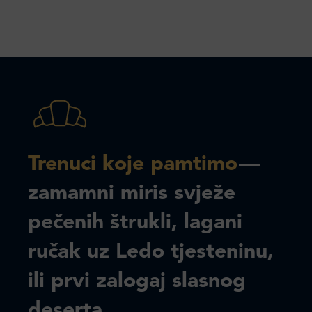
Trenuci koje pamtimo
—
zamamni miris svježe
pečenih štrukli, lagani
ručak uz Ledo tjesteninu,
ili prvi zalogaj slasnog
deserta.