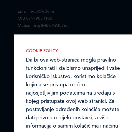
Email:
ledo@ledo.hr
OIB 07179054100
Matični broj (MB): 4938763
Ledo Hrvatska
COOKIE POLICY
Prodajni centri
Da bi ova web-stranica mogla pravilno
funkcionirati i da bismo unaprijedili vaše
Ledo u inozemstvu
korisničko iskustvo, koristimo kolačiće
Online formular
kojima se pristupa općim i
najosjetljivijim podatcima na uređaju s
Obavijest o Privatnosti i Kolačići
kojeg pristupate ovoj web stranici. Za
postavljanje određenih kolačića možete
Privacy notice and Cookies
dati privolu u dijelu postavki, a više
© LEDO plus d.o.o. 2026.
informacija o samim kolačićima i načinu
IZABERITE KOLAČIĆE NA STRANICI