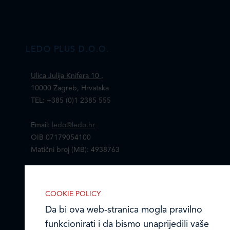
LEDO PLUS D.O.O.
Ulica Julija Knifera 10
,
10000 Zagreb, Hrvatska
TEL: +385 (0)1 2385 555
Email:
ledo@ledo.hr
OIB 07179054100
Matični broj (MB): 4938763
Ledo Hrvatska
COOKIE POLICY
Prodajni centri
Da bi ova web-stranica mogla pravilno
funkcionirati i da bismo unaprijedili vaše
Ledo u inozemstvu