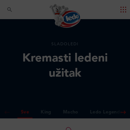
SLADOLEDI
Kremasti ledeni
užitak
Sve
King
Macho
Ledo Legende