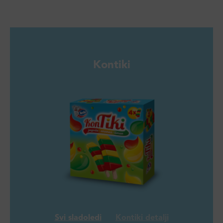
Kontiki
Svi sladoledi
Kontiki detalji