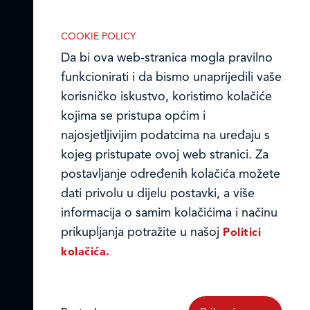
Ledo Hrvatska
COOKIE POLICY
Prodajni centri
Da bi ova web-stranica mogla pravilno
funkcionirati i da bismo unaprijedili vaše
Ledo u inozemstvu
korisničko iskustvo, koristimo kolačiće
Online formular
kojima se pristupa općim i
IZABERITE KOLAČIĆE NA STRANICI
najosjetljivijim podatcima na uređaju s
Omogućite ili onemogućite web-
Obavijest o Privatnosti i Kolačići
kojeg pristupate ovoj web stranici. Za
stranici upotrebu funkcionalnih i/ili
postavljanje određenih kolačića možete
Privacy notice and Cookies
reklamnih kolačića opisanih u nastavku:
dati privolu u dijelu postavki, a više
© LEDO plus d.o.o. 2026.
informacija o samim kolačićima i načinu
prikupljanja potražite u našoj
Politici
kolačića.
Nužni (tehnički) kolačići
Nužni kolačići omogućuju osnovne