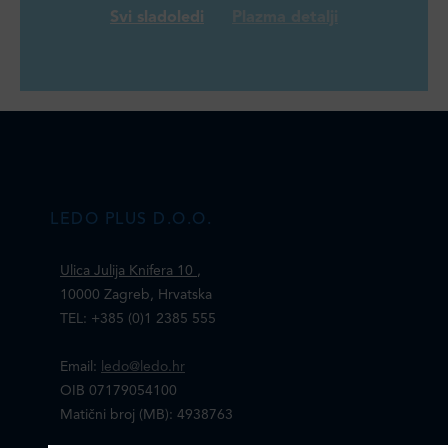
Svi sladoledi
Plazma detalji
LEDO PLUS D.O.O.
Ulica Julija Knifera 10
,
10000 Zagreb, Hrvatska
TEL: +385 (0)1 2385 555
Email:
ledo@ledo.hr
OIB 07179054100
Matični broj (MB): 4938763