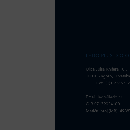
LEDO PLUS D.O.O
Ulica Julija Knifera 10
,
10000 Zagreb, Hrvatsk
TEL: +385 (0)1 2385 55
Email:
ledo@ledo.hr
OIB 07179054100
Matični broj (MB): 493