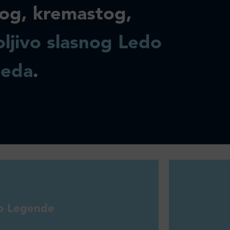
og, kremastog,
ljivo slasnog Ledo
leda
.
o Legende