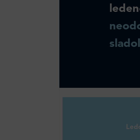
leden
neodo
slado
Led