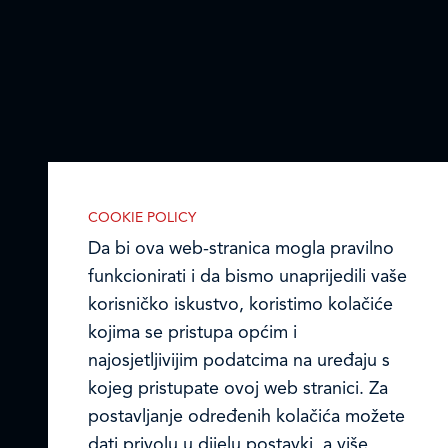
COOKIE POLICY
Da bi ova web-stranica mogla pravilno
funkcionirati i da bismo unaprijedili vaše
korisničko iskustvo, koristimo kolačiće
kojima se pristupa općim i
najosjetljivijim podatcima na uređaju s
IZABERITE KOLAČIĆE NA STRANICI
kojeg pristupate ovoj web stranici. Za
Omogućite ili onemogućite web-
postavljanje određenih kolačića možete
stranici upotrebu funkcionalnih i/ili
dati privolu u dijelu postavki, a više