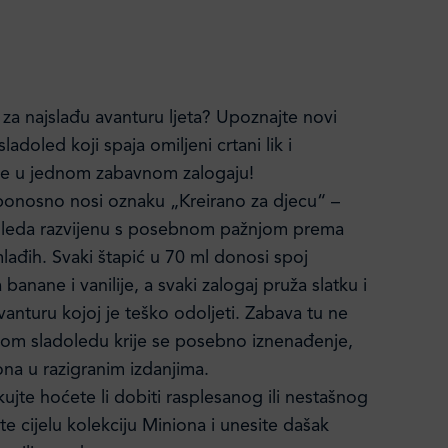
 za najslađu avanturu ljeta? Upoznajte novi
ladoled koji spaja omiljeni crtani lik i
se u jednom zabavnom zalogaju!
ponosno nosi oznaku „Kreirano za djecu“ –
doleda razvijenu s posebnom pažnjom prema
ađih. Svaki štapić u 70 ml donosi spoj
banane i vanilije, a svaki zalogaj pruža slatku i
anturu kojoj je teško odoljeti. Zabava tu ne
kom sladoledu krije se posebno iznenađenje,
ona u razigranim izdanjima.
kujte hoćete li dobiti rasplesanog ili nestašnog
e cijelu kolekciju Miniona i unesite dašak