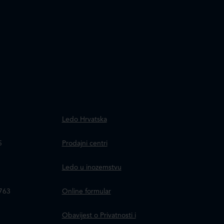
.
Ledo Hrvatska
a
5
Prodajni centri
Ledo u inozemstvu
8763
Online formular
Obavijest o Privatnosti i