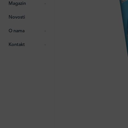
pti
 Lada
 ostalo
Magazin
g
zma
Novosti
ttro
e
O nama
e
e
Kontakt
ten
li