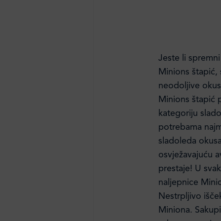
Jeste li spremni
Minions štapić, s
neodoljive oku
Minions štapić 
kategoriju sla
potrebama najml
sladoleda okusa 
osvježavajuću av
prestaje! U sva
naljepnice Mini
Nestrpljivo išče
Miniona. Sakupit