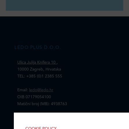
LEDO PLUS D.O.O.
Ulica Julija Knifera 10
,
10000 Zagreb, Hrvatska
TEL: +385 (0)1 2385 555
Email:
ledo@ledo.hr
OIB 07179054100
Matični broj (MB): 4938763
Ledo Hrvatska
COOKIE POLICY