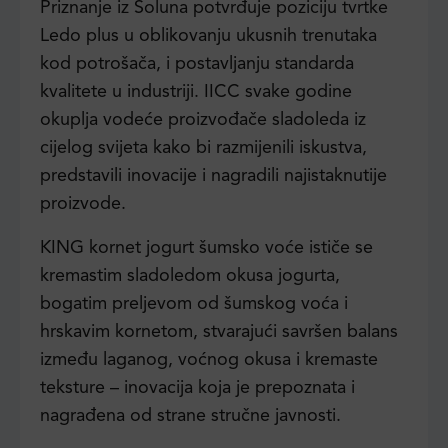
Priznanje iz Soluna potvrđuje poziciju tvrtke
Ledo plus u oblikovanju ukusnih trenutaka
kod potrošača, i postavljanju standarda
kvalitete u industriji. IICC svake godine
okuplja vodeće proizvođače sladoleda iz
cijelog svijeta kako bi razmijenili iskustva,
predstavili inovacije i nagradili najistaknutije
proizvode.
KING kornet jogurt šumsko voće ističe se
kremastim sladoledom okusa jogurta,
bogatim preljevom od šumskog voća i
hrskavim kornetom, stvarajući savršen balans
između laganog, voćnog okusa i kremaste
teksture – inovacija koja je prepoznata i
nagrađena od strane stručne javnosti.