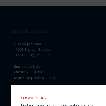
LEDO PLUS D.O.O.
Ulica Julija Knifera 10
,
10000 Zagreb, Hrvatska
TEL: +385 (0)1 2385 555
Email:
ledo@ledo.hr
OIB 07179054100
Matični broj (MB): 4938763
Ledo Hrvatska
COOKIE POLICY
Prodajni centri
Da bi ova web-stranica mogla pravilno