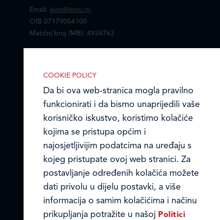
Email:
ledo@ledo.hr
OIB 07179054100
Matični broj (MB): 4938763
Ledo Hrvatska
COOKIE POLICY
Prodajni centri
Da bi ova web-stranica mogla pravilno
funkcionirati i da bismo unaprijedili vaše
Ledo u inozemstvu
korisničko iskustvo, koristimo kolačiće
Online formular
kojima se pristupa općim i
najosjetljivijim podatcima na uređaju s
Obavijest o Privatnosti i Kolačići
IZABERITE KOLAČIĆE NA STRANICI
kojeg pristupate ovoj web stranici. Za
Omogućite ili onemogućite web-
postavljanje određenih kolačića možete
Privacy notice and Cookies
stranici upotrebu funkcionalnih i/ili
dati privolu u dijelu postavki, a više
reklamnih kolačića opisanih u nastavku:
© LEDO plus d.o.o. 2026.
informacija o samim kolačićima i načinu
prikupljanja potražite u našoj
Politici