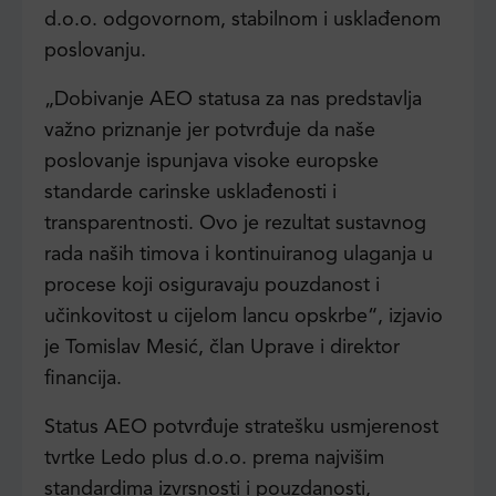
d.o.o. odgovornom, stabilnom i usklađenom
poslovanju.
„Dobivanje AEO statusa za nas predstavlja
važno priznanje jer potvrđuje da naše
poslovanje ispunjava visoke europske
standarde carinske usklađenosti i
transparentnosti. Ovo je rezultat sustavnog
rada naših timova i kontinuiranog ulaganja u
procese koji osiguravaju pouzdanost i
učinkovitost u cijelom lancu opskrbe“, izjavio
je Tomislav Mesić, član Uprave i direktor
financija.
Status AEO potvrđuje stratešku usmjerenost
tvrtke Ledo plus d.o.o. prema najvišim
standardima izvrsnosti i pouzdanosti,