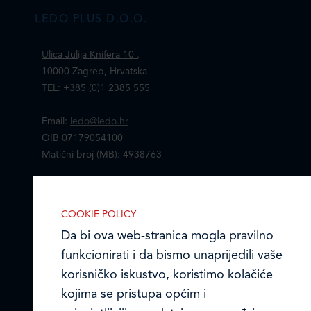
LEDO PLUS D.O.O.
Ulica Julija Knifera 10
,
10000 Zagreb, Hrvatska
TEL: +385 (0)1 2385 555
Email:
ledo@ledo.hr
OIB 07179054100
Matični broj (MB): 4938763
Ledo Hrvatska
COOKIE POLICY
Prodajni centri
Da bi ova web-stranica mogla pravilno
funkcionirati i da bismo unaprijedili vaše
Ledo u inozemstvu
korisničko iskustvo, koristimo kolačiće
Online formular
kojima se pristupa općim i