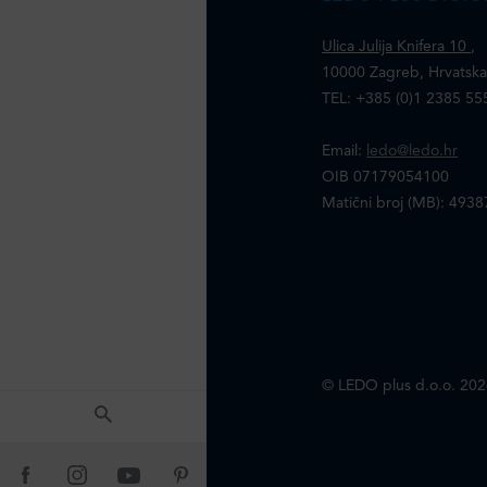
Ulica Julija Knifera 10
,
10000 Zagreb, Hrvatsk
TEL: +385 (0)1 2385 55
Email:
ledo@ledo.hr
OIB 07179054100
Matični broj (MB): 493
© LEDO plus d.o.o. 202