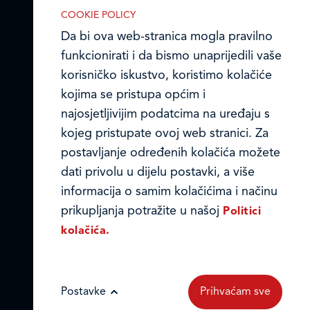
COOKIE POLICY
Da bi ova web-stranica mogla pravilno
funkcionirati i da bismo unaprijedili vaše
korisničko iskustvo, koristimo kolačiće
kojima se pristupa općim i
najosjetljivijim podatcima na uređaju s
kojeg pristupate ovoj web stranici. Za
postavljanje određenih kolačića možete
IZABERITE KOLAČIĆE NA STRANICI
dati privolu u dijelu postavki, a više
Omogućite ili onemogućite web-
informacija o samim kolačićima i načinu
stranici upotrebu funkcionalnih i/ili
prikupljanja potražite u našoj
Politici
reklamnih kolačića opisanih u nastavku:
kolačića.
Postavke
Prihvaćam sve