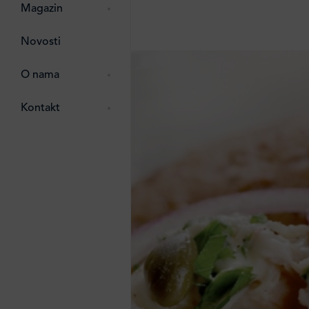
pti
 Lada
 ostalo
Magazin
g
zma
Novosti
ttro
e
O nama
e
e
Kontakt
ten
li