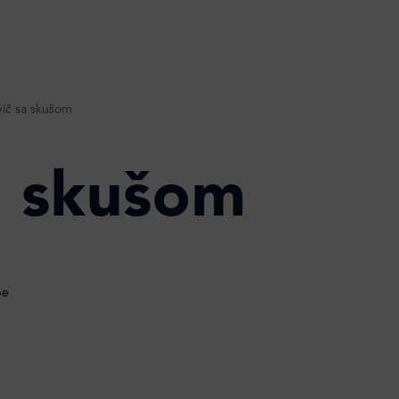
dvič sa skušom
sa skušom
be