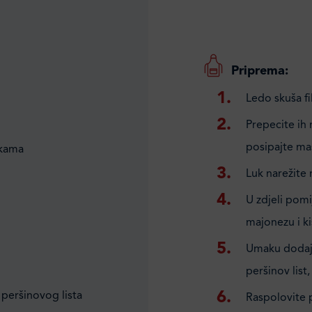
Priprema:
Ledo skuša fi
Prepecite ih n
posipajte ma
nkama
Luk narežite 
U zdjeli pomi
majonezu i ki
Umaku dodajte
peršinov list
 peršinovog lista
Raspolovite 