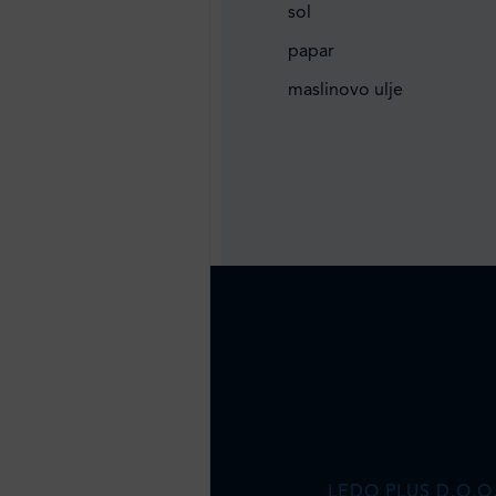
sol
papar
maslinovo ulje
LEDO PLUS D.O.O