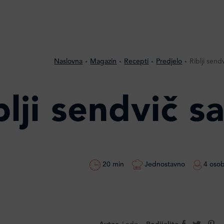
Naslovna
Magazin
Recepti
Predjelo
Riblji sen
blji sendvič 
20 min
Jednostavno
4 oso