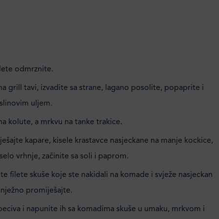
lete odmrznite.
a grill tavi, izvadite sa strane, lagano posolite, popaprite i
slinovim uljem.
na kolute, a mrkvu na tanke trakice.
ješajte kapare, kisele krastavce nasjeckane na manje kockice,
selo vrhnje, začinite sa soli i paprom.
 filete skuše koje ste nakidali na komade i svježe nasjeckan
, nježno promiješajte.
peciva i napunite ih sa komadima skuše u umaku, mrkvom i