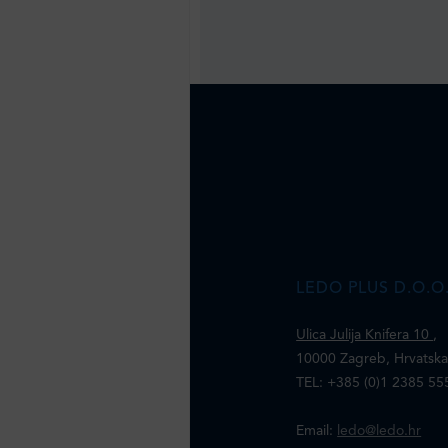
LEDO PLUS D.O.O
Ulica Julija Knifera 10
,
10000 Zagreb, Hrvatsk
TEL: +385 (0)1 2385 55
Email:
ledo@ledo.hr