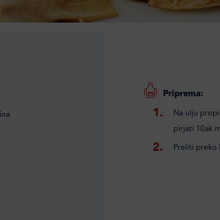
Priprema:
Na ulju propi
ina
pirjati 10ak m
Preliti preko