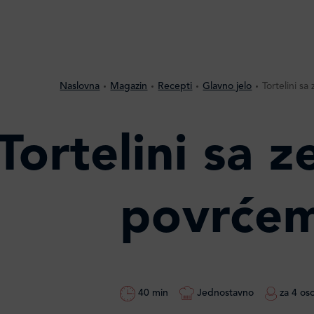
Naslovna
Magazin
Recepti
Glavno jelo
Tortelini s
Tortelini sa 
povrće
40 min
Jednostavno
za 4 os