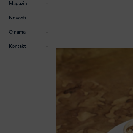
pti
 Lada
 ostalo
Magazin
g
zma
Novosti
ttro
e
O nama
e
e
Kontakt
ten
li