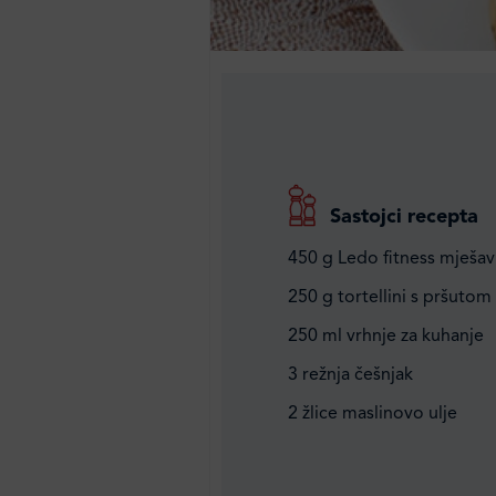
Sastojci recepta
450 g Ledo fitness mješav
250 g tortellini s pršutom
250 ml vrhnje za kuhanje
3 režnja češnjak
2 žlice maslinovo ulje