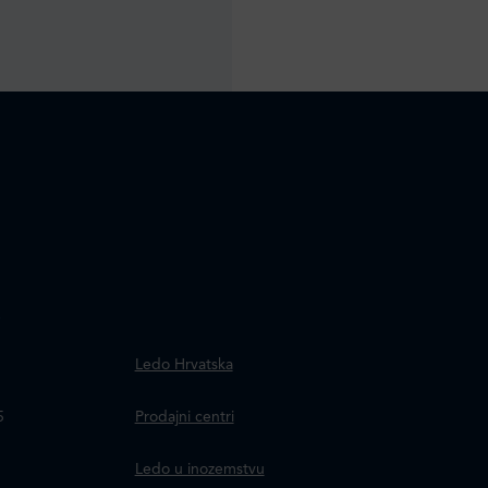
.
Ledo Hrvatska
a
5
Prodajni centri
Ledo u inozemstvu