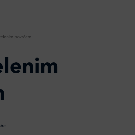
a zelenim povrćem
zelenim
m
obe