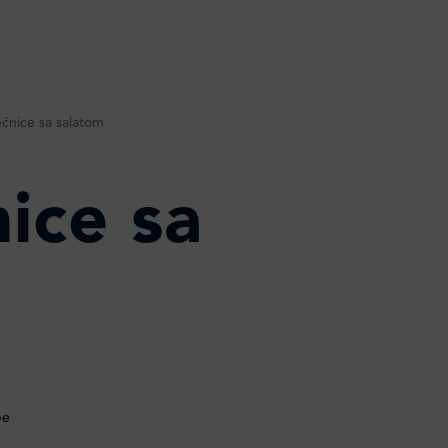
ećnice sa salatom
nice sa
m
be