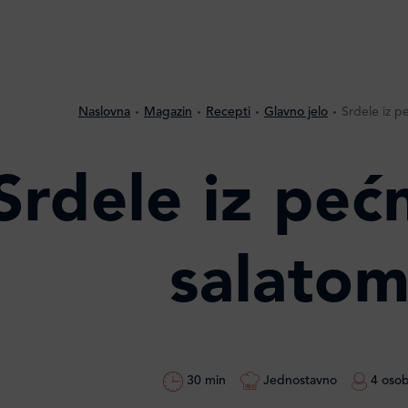
Naslovna
Magazin
Recepti
Glavno jelo
Srdele iz p
Srdele iz peć
salato
30 min
Jednostavno
4 oso