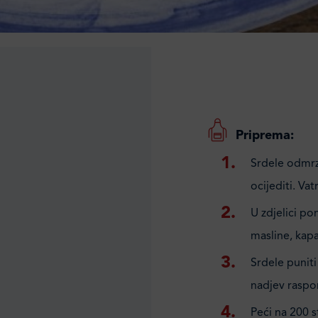
Priprema:
Srdele odmrzn
ocijediti. Va
U zdjelici po
masline, kapa
Srdele puniti
nadjev raspore
Peći na 200 s