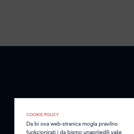
COOKIE POLICY
Da bi ova web-stranica mogla pravilno
funkcionirati i da bismo unaprijedili vaše