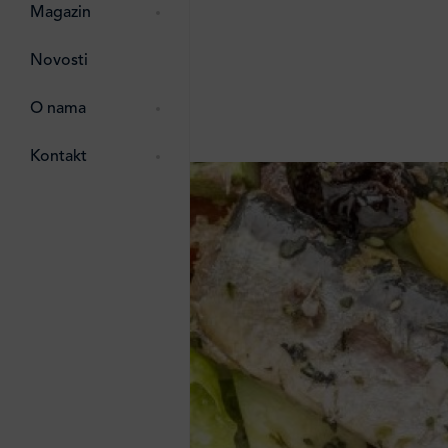
pti
 Lada
 ostalo
Magazin
g
zma
Novosti
ttro
e
O nama
e
e
Kontakt
ten
li