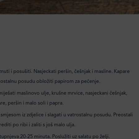
uti i posušiti. Nasjeckati peršin, češnjak i masline. Kapare
trostalnu posudu obložiti papirom za pečenje.
miješati maslinovo ulje, krušne mrvice, nasjeckani češnjak,
re, peršin i malo soli i papra.
 smjesom iz zdjelice i slagati u vatrostalnu posudu. Preostali
diti po ribi i zaliti s još malo ulja.
tupnjeva 20-25 minuta. Poslužiti uz salatu po želji.