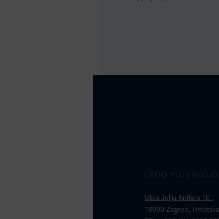
LEDO PLUS D.O.O
Ulica Julija Knifera 10
,
10000 Zagreb, Hrvatsk