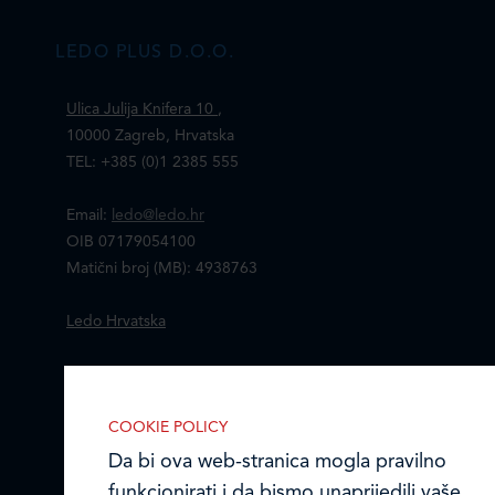
LEDO PLUS D.O.O.
Ulica Julija Knifera 10
,
10000 Zagreb, Hrvatska
TEL: +385 (0)1 2385 555
Email:
ledo@ledo.hr
OIB 07179054100
Matični broj (MB): 4938763
Ledo Hrvatska
Prodajni centri
Ledo u inozemstvu
COOKIE POLICY
Da bi ova web-stranica mogla pravilno
Online formular
funkcionirati i da bismo unaprijedili vaše