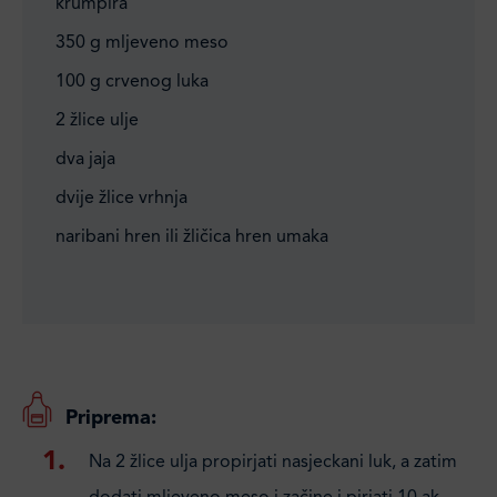
krumpira
350 g mljeveno meso
100 g crvenog luka
2 žlice ulje
dva jaja
dvije žlice vrhnja
naribani hren ili žličica hren umaka
Priprema:
Na 2 žlice ulja propirjati nasjeckani luk, a zatim