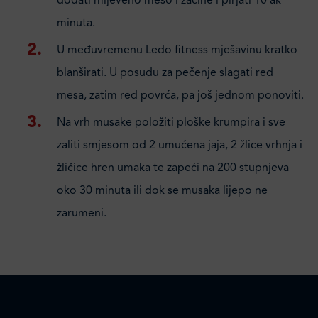
dodati mljeveno meso i začine i pirjati 10 ak
minuta.
U međuvremenu Ledo fitness mješavinu kratko
blanširati. U posudu za pečenje slagati red
mesa, zatim red povrća, pa još jednom ponoviti.
Na vrh musake položiti ploške krumpira i sve
zaliti smjesom od 2 umućena jaja, 2 žlice vrhnja i
žličice hren umaka te zapeći na 200 stupnjeva
oko 30 minuta ili dok se musaka lijepo ne
zarumeni.