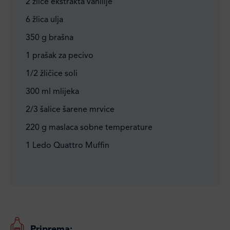
2 žlice ekstrakta vanilije
6 žlica ulja
350 g brašna
1 prašak za pecivo
1/2 žličice soli
300 ml mlijeka
2/3 šalice šarene mrvice
220 g maslaca sobne temperature
1 Ledo Quattro Muffin
Priprema: