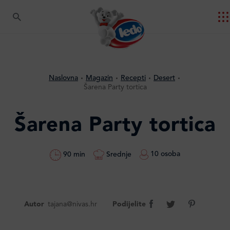
Naslovna
Magazin
Recepti
Desert
Šarena Party tortica
Šarena Party tortica
10 osoba
Srednje
90 min
Autor
tajana@nivas.hr
Podijelite