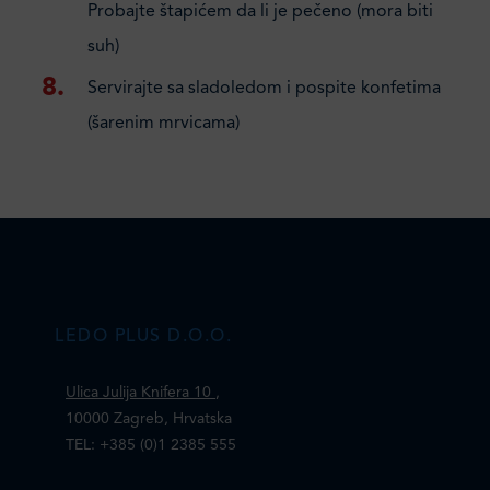
Probajte štapićem da li je pečeno (mora biti
suh)
Servirajte sa sladoledom i pospite konfetima
(šarenim mrvicama)
LEDO PLUS D.O.O.
Ulica Julija Knifera 10
,
10000 Zagreb, Hrvatska
TEL: +385 (0)1 2385 555