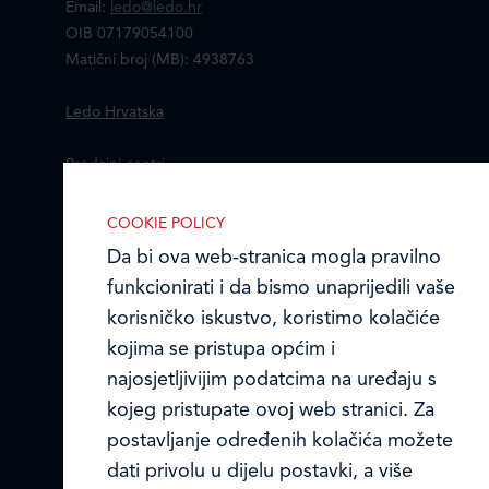
Email:
ledo@ledo.hr
OIB 07179054100
Matični broj (MB): 4938763
Ledo Hrvatska
Prodajni centri
Ledo u inozemstvu
COOKIE POLICY
Da bi ova web-stranica mogla pravilno
Online formular
funkcionirati i da bismo unaprijedili vaše
korisničko iskustvo, koristimo kolačiće
Obavijest o Privatnosti i Kolačići
kojima se pristupa općim i
Privacy notice and Cookies
najosjetljivijim podatcima na uređaju s
IZABERITE KOLAČIĆE NA STRANICI
kojeg pristupate ovoj web stranici. Za
Omogućite ili onemogućite web-
© LEDO plus d.o.o. 2026.
postavljanje određenih kolačića možete
stranici upotrebu funkcionalnih i/ili
dati privolu u dijelu postavki, a više
reklamnih kolačića opisanih u nastavku: