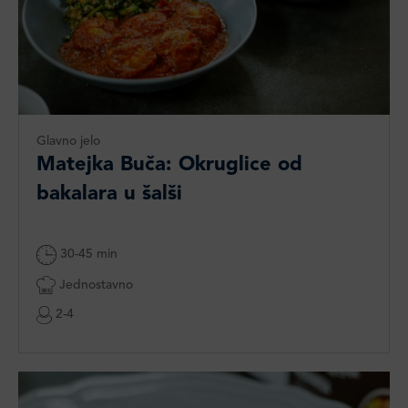
Glavno jelo
Matejka Buča: Okruglice od
bakalara u šalši
30-45 min
Jednostavno
2-4