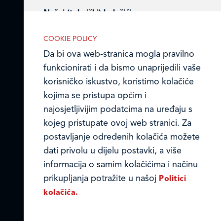
Nužni (tehnički) kolačići
Ledo Hrvatska
Nužni kolačići omogućuju osnovne
COOKIE POLICY
Prodajni centri
funkcionalnosti. Bez ovih kolačića, web-
Da bi ova web-stranica mogla pravilno
stranica ne može pravilno funkcionirati,
funkcionirati i da bismo unaprijedili vaše
Ledo u inozemstvu
a isključiti ih možete mijenjanjem
korisničko iskustvo, koristimo kolačiće
postavki u svome web-pregledniku.
Online formular
kojima se pristupa općim i
najosjetljivijim podatcima na uređaju s
Obavijest o Privatnosti i Kolačići
kojeg pristupate ovoj web stranici. Za
postavljanje određenih kolačića možete
Privacy notice and Cookies
Analitički kolačići
dati privolu u dijelu postavki, a više
Analitički kolačići pomažu nam
© LEDO plus d.o.o. 2026.
informacija o samim kolačićima i načinu
unaprijediti web-stranicu prikupljanjem i
prikupljanja potražite u našoj
Politici
analizom podataka o njeziinu korištenju.
kolačića.