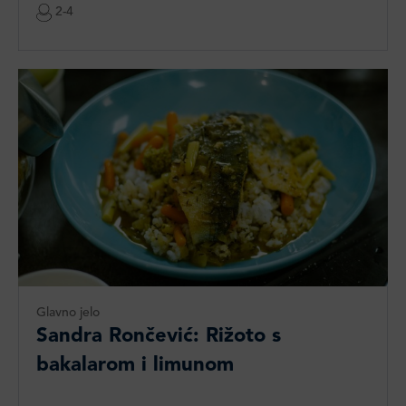
2-4
Glavno jelo
Sandra Rončević: Rižoto s
bakalarom i limunom