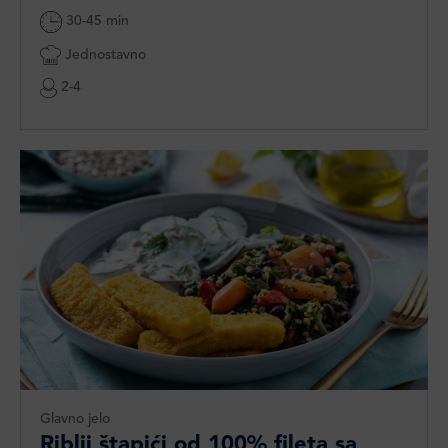
30-45 min
Jednostavno
2-4
Glavno jelo
Riblji štapići od 100% fileta sa