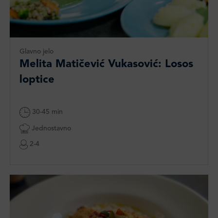
Glavno jelo
Melita Matičević Vukasović: Losos
loptice
30-45 min
Jednostavno
2-4