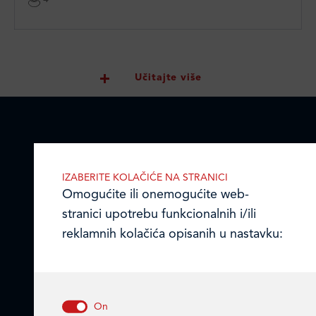
Učitajte više
LEDO PLUS D.O.O.
IZABERITE KOLAČIĆE NA STRANICI
Omogućite ili onemogućite web-
Ulica Julija Knifera 10
,
stranici upotrebu funkcionalnih i/ili
10000 Zagreb, Hrvatska
reklamnih kolačića opisanih u nastavku:
TEL: +385 (0)1 2385 555
Email:
ledo@ledo.hr
OIB 07179054100
Matični broj (MB): 4938763