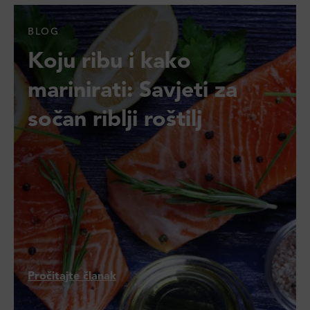
BLOG
Koju ribu i kako
marinirati: Savjeti za
sočan riblji roštilj
Pročitajte članak