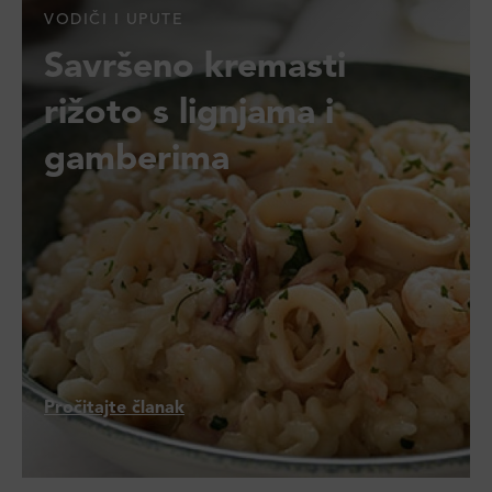
VODIČI I UPUTE
Savršeno kremasti
rižoto s lignjama i
gamberima
Pročitajte članak