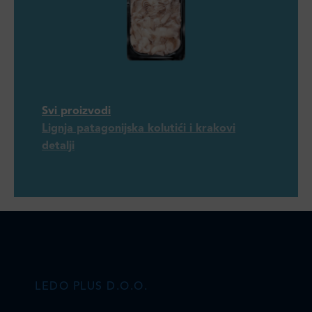
Svi proizvodi
Lignja patagonijska kolutići i krakovi
detalji
LEDO PLUS D.O.O.