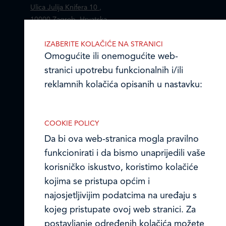
Ulica Julija Knifera 10
,
10000 Zagreb, Hrvatska
TEL: +385 (0)1 2385 555
IZABERITE KOLAČIĆE NA STRANICI
Omogućite ili onemogućite web-
Email:
ledo@ledo.hr
OIB 07179054100
stranici upotrebu funkcionalnih i/ili
Matični broj (MB): 4938763
reklamnih kolačića opisanih u nastavku:
Ledo Hrvatska
COOKIE POLICY
Prodajni centri
Da bi ova web-stranica mogla pravilno
funkcionirati i da bismo unaprijedili vaše
Ledo u inozemstvu
Nužni (tehnički) kolačići
korisničko iskustvo, koristimo kolačiće
Nužni kolačići omogućuju osnovne
Online formular
kojima se pristupa općim i
funkcionalnosti. Bez ovih kolačića, web-
najosjetljivijim podatcima na uređaju s
Obavijest o Privatnosti i Kolačići
stranica ne može pravilno funkcionirati,
kojeg pristupate ovoj web stranici. Za
a isključiti ih možete mijenjanjem
postavljanje određenih kolačića možete
Privacy notice and Cookies