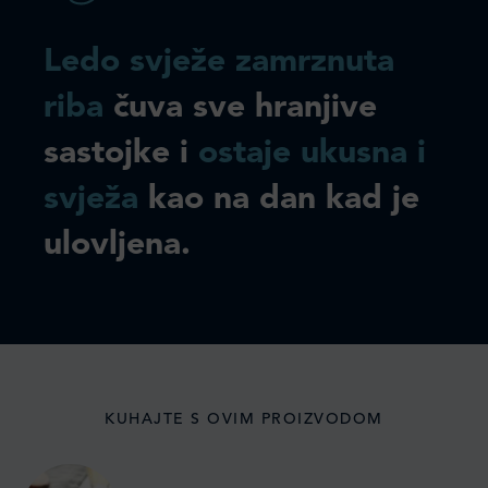
Ledo svježe zamrznuta
riba
čuva sve hranjive
sastojke i
ostaje ukusna i
svježa
kao na dan kad je
ulovljena.
KUHAJTE S OVIM PROIZVODOM