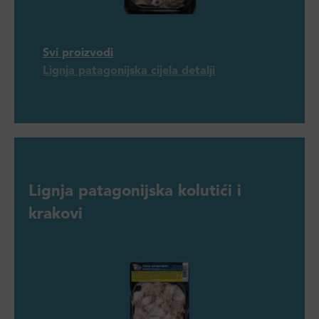
Svi proizvodi
Lignja patagonijska cijela detalji
Lignja patagonijska kolutići i
krakovi