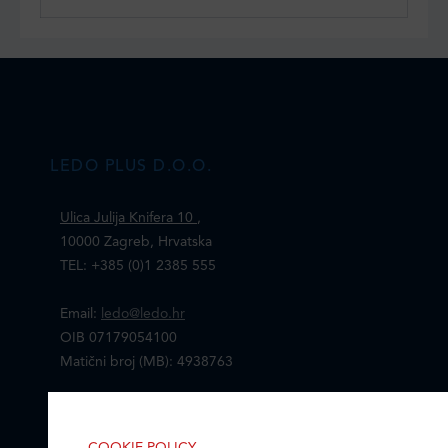
LEDO PLUS D.O.O.
Ulica Julija Knifera 10
,
10000 Zagreb, Hrvatska
TEL: +385 (0)1 2385 555
Email:
ledo@ledo.hr
OIB 07179054100
Matični broj (MB): 4938763
Ledo Hrvatska