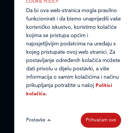
COOKIE POLICY
Prodajni centri
Da bi ova web-stranica mogla pravilno
funkcionirati i da bismo unaprijedili vaše
Ledo u inozemstvu
korisničko iskustvo, koristimo kolačiće
Online formular
kojima se pristupa općim i
najosjetljivijim podatcima na uređaju s
Obavijest o Privatnosti i Kolačići
kojeg pristupate ovoj web stranici. Za
IZABERITE KOLAČIĆE NA STRANICI
postavljanje određenih kolačića možete
Privacy notice and Cookies
Omogućite ili onemogućite web-
dati privolu u dijelu postavki, a više
stranici upotrebu funkcionalnih i/ili
© LEDO plus d.o.o. 2026.
informacija o samim kolačićima i načinu
reklamnih kolačića opisanih u nastavku:
prikupljanja potražite u našoj
Politici
kolačića.
Postavke
Prihvaćam sve
Nužni (tehnički) kolačići
Nužni kolačići omogućuju osnovne