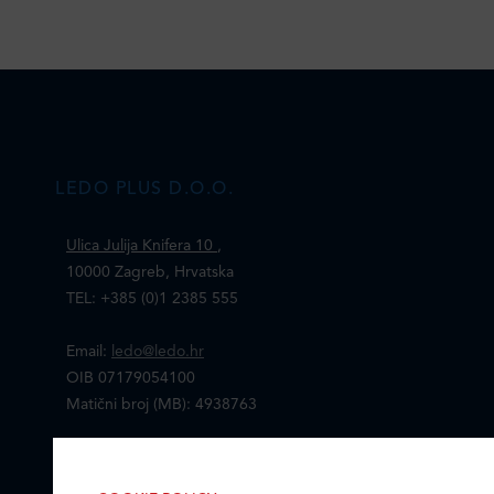
LEDO PLUS D.O.O.
Ulica Julija Knifera 10
,
10000 Zagreb, Hrvatska
TEL: +385 (0)1 2385 555
Email:
ledo@ledo.hr
OIB 07179054100
Matični broj (MB): 4938763
Ledo Hrvatska