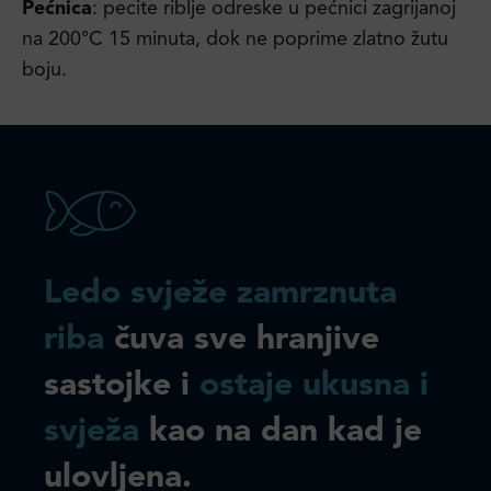
Pećnica
: pecite riblje odreske u pećnici zagrijanoj
na 200°C 15 minuta, dok ne poprime zlatno žutu
boju.
Ledo svježe zamrznuta
riba
čuva sve hranjive
sastojke i
ostaje ukusna i
svježa
kao na dan kad je
ulovljena.