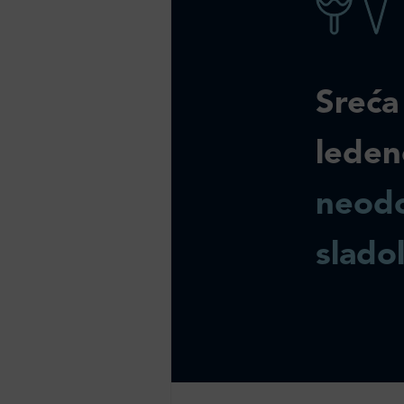
Sreća
leden
neodo
slado