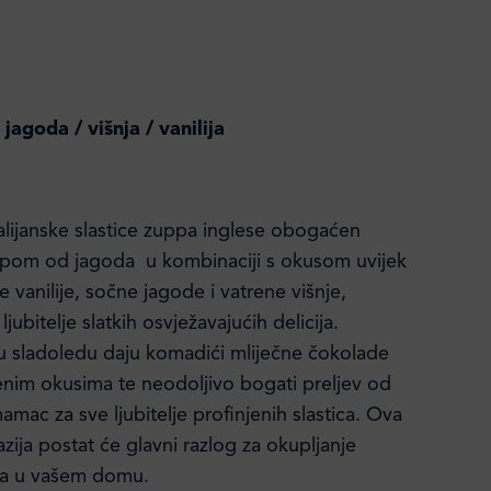
 jagoda / višnja / vanilija
lijanske slastice zuppa inglese obogaćen
upom od jagoda u kombinaciji s okusom uvijek
e vanilije, sočne jagode i vatrene višnje,
jubitelje slatkih osvježavajućih delicija.
u sladoledu daju komadići mliječne čokolade
enim okusima te neodoljivo bogati preljev od
 mamac za sve ljubitelje profinjenih slastica. Ova
zija postat će glavni razlog za okupljanje
telja u vašem domu.