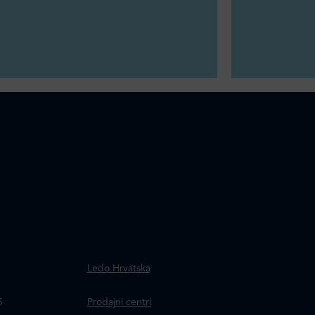
.
Ledo Hrvatska
a
5
Prodajni centri