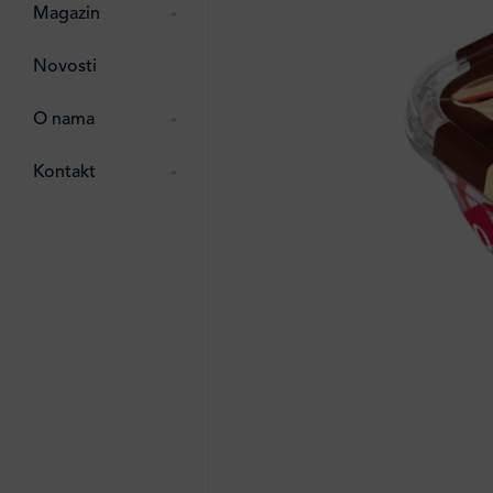
pti
 Lada
 ostalo
Magazin
g
zma
Novosti
ttro
e
O nama
e
e
Kontakt
ten
li