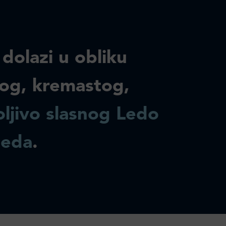
 dolazi u obliku
og, kremastog,
ljivo slasnog Ledo
leda
.