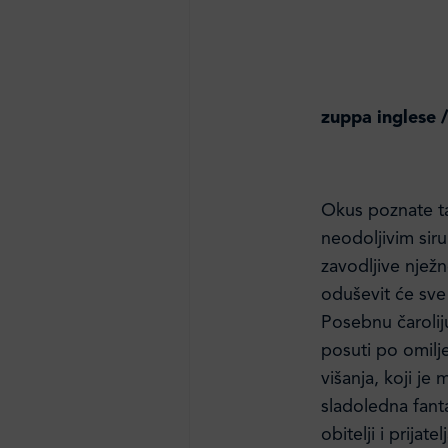
zuppa inglese /
Okus poznate ta
neodoljivim sir
zavodljive nježn
oduševit će sve l
Posebnu čarolij
posuti po omilj
višanja, koji je
sladoledna fanta
obitelji i prija