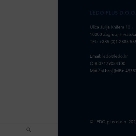
LEDO PLUS D.O.O
Ulica Julija Knifera 10
,
10000 Zagreb, Hrvatsk
TEL: +385 (0)1 2385 55
Email:
ledo@ledo.hr
OIB 07179054100
Matični broj (MB): 493
© LEDO plus d.o.o. 202