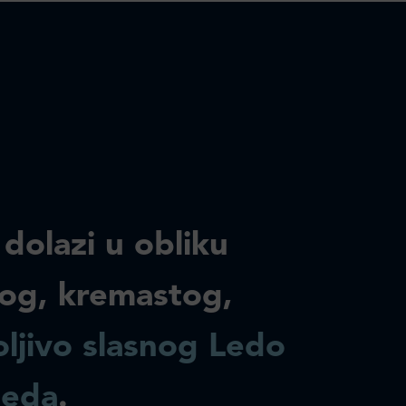
 dolazi u obliku
og, kremastog,
ljivo slasnog Ledo
leda
.