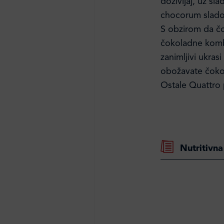
doživljaj, uz sl
chocorum slado
S obzirom da čo
čokoladne kombi
zanimljivi ukras
obožavate čokol
Ostale Quattro
Nutritivna