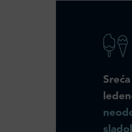
Sreća
leden
neodo
slado