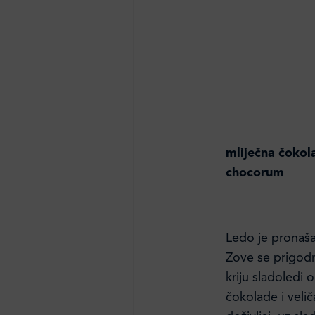
mliječna čokol
chocorum
Ledo je pronaša
Zove se prigod
kriju sladoledi 
čokolade i veli