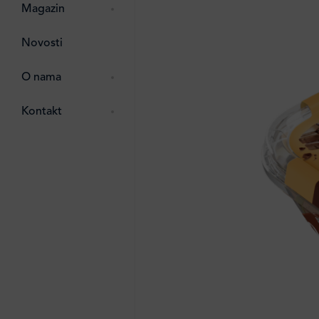
pti
 Lada
 ostalo
Magazin
g
zma
Novosti
ttro
e
O nama
e
e
Kontakt
ten
li