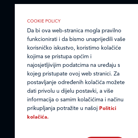
COOKIE POLICY
Da bi ova web-stranica mogla pravilno
funkcionirati i da bismo unaprijedili vaše
korisničko iskustvo, koristimo kolačiće
kojima se pristupa općim i
IZABERITE KOLAČIĆE NA STRANICI
najosjetljivijim podatcima na uređaju s
Omogućite ili onemogućite web-
kojeg pristupate ovoj web stranici. Za
stranici upotrebu funkcionalnih i/ili
postavljanje određenih kolačića možete
reklamnih kolačića opisanih u nastavku:
dati privolu u dijelu postavki, a više
informacija o samim kolačićima i načinu
prikupljanja potražite u našoj
Politici
kolačića.
Nužni (tehnički) kolačići