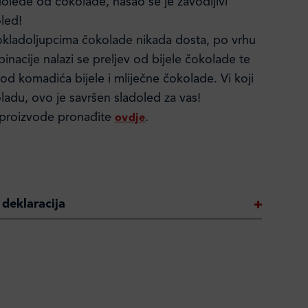
adolede od čokolade, našao se je zavodljivi
led!
kladoljupcima čokolade nikada dosta, po vrhu
nacije nalazi se preljev od bijele čokolade te
i od komadića bijele i mliječne čokolade. Vi koji
adu, ovo je savršen sladoled za vas!
 proizvode pronađite
.
ovdje
 deklaracija