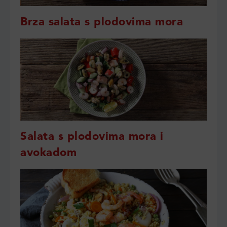
Brza salata s plodovima mora
Salata s plodovima mora i
avokadom