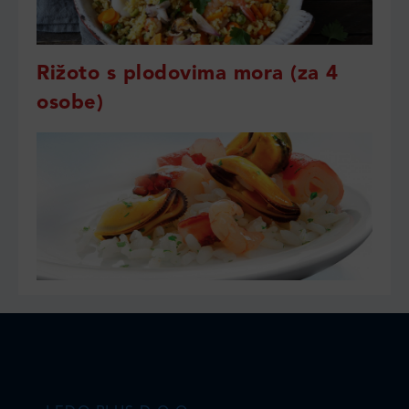
Rižoto s plodovima mora (za 4
osobe)