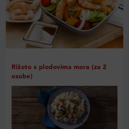
Rižoto s plodovima mora (za 2
osobe)