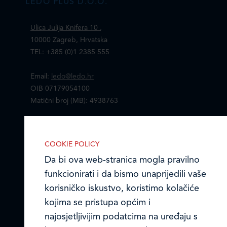
LEDO PLUS D.O.O.
Ulica Julija Knifera 10
,
10000 Zagreb, Hrvatska
TEL: +385 (0)1 2385 555
Email:
ledo@ledo.hr
OIB 07179054100
Matični broj (MB): 4938763
Ledo Hrvatska
COOKIE POLICY
Prodajni centri
Da bi ova web-stranica mogla pravilno
funkcionirati i da bismo unaprijedili vaše
Ledo u inozemstvu
korisničko iskustvo, koristimo kolačiće
Online formular
kojima se pristupa općim i
najosjetljivijim podatcima na uređaju s
Obavijest o Privatnosti i Kolačići