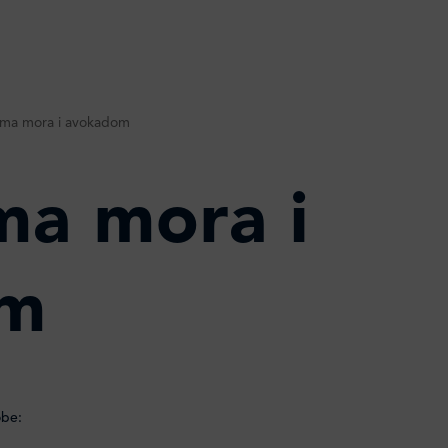
vima mora i avokadom
ma mora i
om
obe: