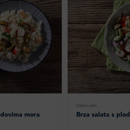
Glavno jelo
lodovima mora
Brza salata s pl