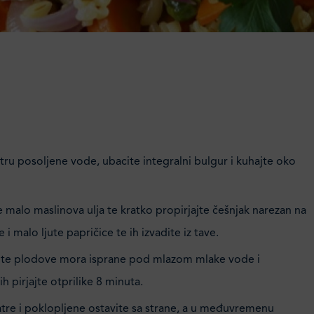
itru posoljene vode, ubacite integralni bulgur i kuhajte oko
te malo maslinova ulja te kratko propirjajte češnjak narezan na
 i malo ljute papričice te ih izvadite iz tave.
jte plodove mora isprane pod mlazom mlake vode i
h pirjajte otprilike 8 minuta.
vatre i poklopljene ostavite sa strane, a u međuvremenu