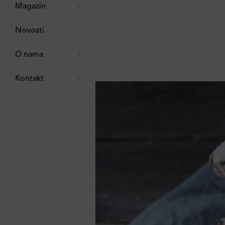
pti
 Lada
 ostalo
Magazin
g
zma
Novosti
ttro
e
O nama
e
e
Kontakt
ten
li