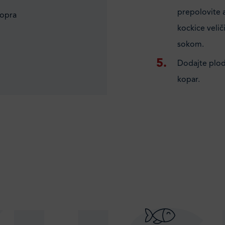
prepolovite a
kopra
kockice velič
sokom.
Dodajte plod
kopar.