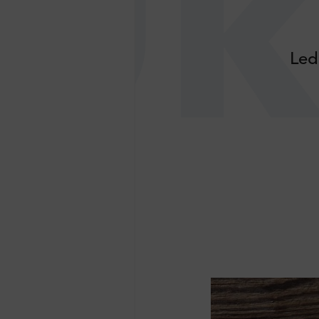
Uk
Led