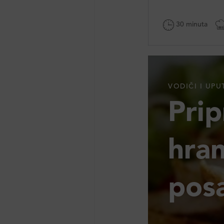
30 minuta
VODIČI I UPU
Pri
hran
pos