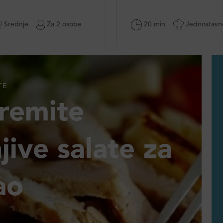
Srednje
Za 2 osobe
20 min
Jednostavn
TE
premite
jive salate za
ao