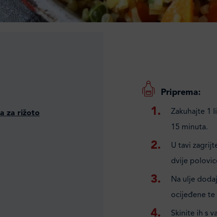
Priprema:
Zakuhajte 1 l
a za rižoto
15 minuta.
U tavi zagrij
dvije polovice
Na ulje doda
ocijeđene te i
Skinite ih s 