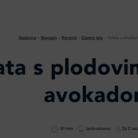
Naslovna
Magazin
Recepti
Glavno jelo
Salata s plodo
ata s plodovi
avokad
30 min
Jednostavno
Za 2 os