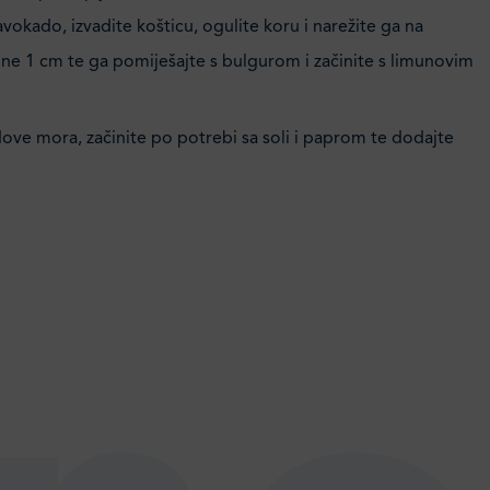
vokado, izvadite košticu, ogulite koru i narežite ga na
ine 1 cm te ga pomiješajte s bulgurom i začinite s limunovim
ove mora, začinite po potrebi sa soli i paprom te dodajte