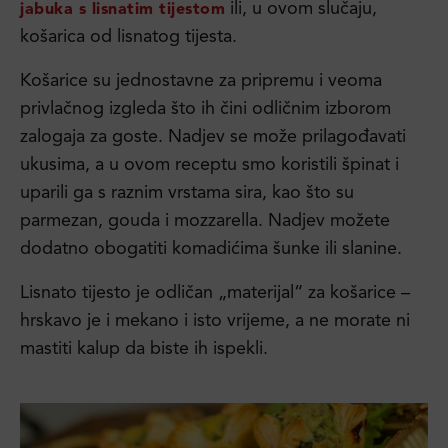
ili, u ovom slučaju,
jabuka s lisnatim tijestom
košarica od lisnatog tijesta.
Košarice su jednostavne za pripremu i veoma
privlačnog izgleda što ih čini odličnim izborom
zalogaja za goste. Nadjev se može prilagođavati
ukusima, a u ovom receptu smo koristili špinat i
uparili ga s raznim vrstama sira, kao što su
parmezan, gouda i mozzarella. Nadjev možete
dodatno obogatiti komadićima šunke ili slanine.
Lisnato tijesto je odličan „materijal“ za košarice –
hrskavo je i mekano i isto vrijeme, a ne morate ni
mastiti kalup da biste ih ispekli.