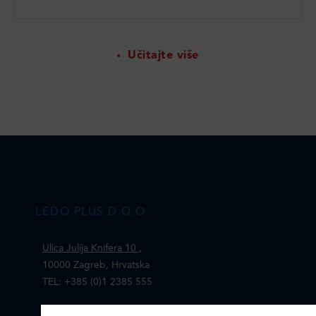
Učitajte više
LEDO PLUS D.O.O.
Ulica Julija Knifera 10
,
10000 Zagreb, Hrvatska
TEL: +385 (0)1 2385 555
Email:
ledo@ledo.hr