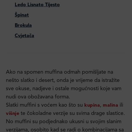
Ledo Lisnato Tijesto
Špinat
Brokula
Cvjetača
Ako na spomen muffina odmah pomišljate na
nešto slatko i desert, onda je vrijeme da istražite
sve okuse, nadjeve i ostale mogućnosti koje vam
nudi ova obožavana forma.
Slatki muffini s voćem kao što su
,
ili
kupina
malina
te čokoladne verzije su svima drage slastice.
višnje
No muffini su podjednako ukusni u svojim slanim
verzijama, osobito kad se radi o kombinacijama sa