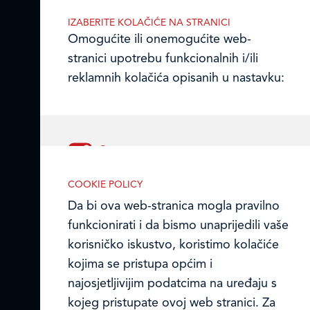
OIB 07179054100
IZABERITE KOLAČIĆE NA STRANICI
Matični broj (MB): 4938763
Omogućite ili onemogućite web-
stranici upotrebu funkcionalnih i/ili
Ledo Hrvatska
reklamnih kolačića opisanih u nastavku:
Prodajni centri
Ledo u inozemstvu
Online formular
Nužni (tehnički) kolačići
COOKIE POLICY
Obavijest o Privatnosti i Kolačići
Nužni kolačići omogućuju osnovne
Da bi ova web-stranica mogla pravilno
funkcionalnosti. Bez ovih kolačića, web-
funkcionirati i da bismo unaprijedili vaše
Privacy notice and Cookies
stranica ne može pravilno funkcionirati,
korisničko iskustvo, koristimo kolačiće
a isključiti ih možete mijenjanjem
kojima se pristupa općim i
© LEDO plus d.o.o. 2026.
postavki u svome web-pregledniku.
najosjetljivijim podatcima na uređaju s
kojeg pristupate ovoj web stranici. Za