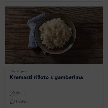
Glavno jelo
Kremasti rižoto s gamberima
30 min
Srednje