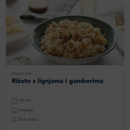
Glavno jelo
Rižoto s lignjama i gamberima
40 min
Srednje
Za 4 osobe