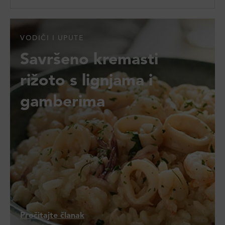
VODIČI I UPUTE
Savršeno kremasti
rižoto s lignjama i
gamberima
Pročitajte članak