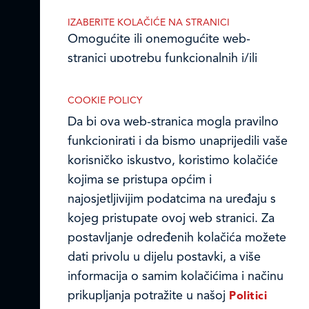
IZABERITE KOLAČIĆE NA STRANICI
Prodajni centri
Omogućite ili onemogućite web-
stranici upotrebu funkcionalnih i/ili
Ledo u inozemstvu
reklamnih kolačića opisanih u nastavku:
Online formular
COOKIE POLICY
Da bi ova web-stranica mogla pravilno
Obavijest o Privatnosti i Kolačići
funkcionirati i da bismo unaprijedili vaše
korisničko iskustvo, koristimo kolačiće
Privacy notice and Cookies
Nužni (tehnički) kolačići
kojima se pristupa općim i
© LEDO plus d.o.o. 2026.
najosjetljivijim podatcima na uređaju s
Nužni kolačići omogućuju osnovne
kojeg pristupate ovoj web stranici. Za
funkcionalnosti. Bez ovih kolačića, web-
postavljanje određenih kolačića možete
stranica ne može pravilno funkcionirati,
dati privolu u dijelu postavki, a više
a isključiti ih možete mijenjanjem
informacija o samim kolačićima i načinu
postavki u svome web-pregledniku.
prikupljanja potražite u našoj
Politici