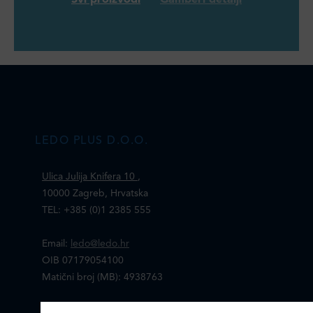
Svi proizvodi
Gamberi detalji
LEDO PLUS D.O.O.
Ulica Julija Knifera 10
,
10000 Zagreb, Hrvatska
TEL: +385 (0)1 2385 555
Email:
ledo@ledo.hr
OIB 07179054100
Matični broj (MB): 4938763
Ledo Hrvatska