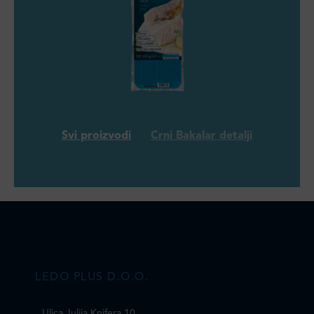
Svi proizvodi
Crni Bakalar detalji
LEDO PLUS D.O.O.
Ulica Julija Knifera 10
,