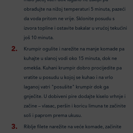
malo jačoj vatri dok lagano ne zakipi pa
obrađujte na nižoj temperaturi 5 minuta, pazeći
da voda pritom ne vrije. Sklonite posudu s
izvora topline i ostavite bakalar u vrućoj tekućini
još 10 minuta.
Krumpir ogulite i narežite na manje komade pa
kuhajte u slanoj vodi oko 15 minuta, dok ne
omekša. Kuhani krumpir dobro procijedite pa
vratite u posudu u kojoj se kuhao i na vrlo
laganoj vatri "posušite" krumpir dok ga
gnječite. U dobiveni pire dodajte kiselo vrhnje i
začine – vlasac, peršin i koricu limuna te začinite
soli i paprom prema ukusu.
Riblje filete narežite na veće komade, začinite