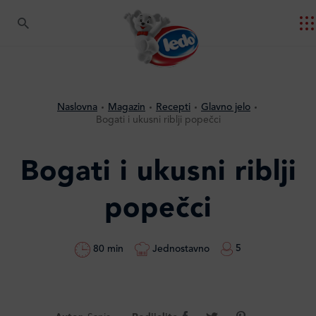
Naslovna
Magazin
Recepti
Glavno jelo
Bogati i ukusni riblji popečci
Bogati i ukusni riblji
popečci
5
Jednostavno
80 min