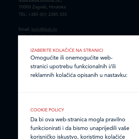
10000 Zagreb, Hrvatska
TEL: +385 (0)1 2385 555
Email:
ledo@ledo.hr
OIB 07179054100
Matični broj (MB): 4938763
IZABERITE KOLAČIĆE NA STRANICI
Omogućite ili onemogućite web-
Ledo Hrvatska
stranici upotrebu funkcionalnih i/ili
Prodajni centri
reklamnih kolačića opisanih u nastavku:
Ledo u inozemstvu
Online formular
COOKIE POLICY
Obavijest o Privatnosti i Kolačići
Da bi ova web-stranica mogla pravilno
Nužni (tehnički) kolačići
funkcionirati i da bismo unaprijedili vaše
Nužni kolačići omogućuju osnovne
Privacy notice and Cookies
korisničko iskustvo, koristimo kolačiće