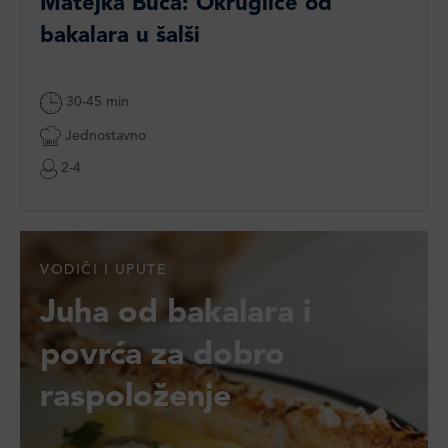
Matejka Buča: Okruglice od
bakalara u šalši
30-45 min
Jednostavno
2-4
VODIČI I UPUTE
Juha od bakalara i
povrća za dobro
raspoloženje