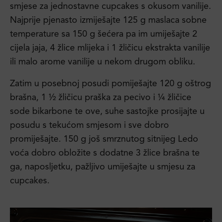
smjese za jednostavne cupcakes s okusom vanilije.
Najprije pjenasto izmiješajte 125 g maslaca sobne
temperature sa 150 g šećera pa im umiješajte 2
cijela jaja, 4 žlice mlijeka i 1 žličicu ekstrakta vanilije
ili malo arome vanilije u nekom drugom obliku.
Zatim u posebnoj posudi pomiješajte 120 g oštrog
brašna, 1 ½ žličicu praška za pecivo i ¼ žličice
sode bikarbone te ove, suhe sastojke prosijajte u
posudu s tekućom smjesom i sve dobro
promiješajte. 150 g još smrznutog sitnijeg Ledo
voća dobro obložite s dodatne 3 žlice brašna te
ga, naposljetku, pažljivo umiješajte u smjesu za
cupcakes.