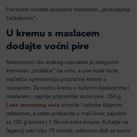
Pečenost možete provjeriti metodom „probadanja
čačkalicom“.
U kremu s maslacem
dodajte voćni pire
Neizostavni dio svakog cupcakea je zasigurno
kremasto „brdašce“ na vrhu, a ove male torte
najčešće oplemenjuju prozračne kreme s
maslacem. Za voćnu kremu s tučenim bjelanjcima i
maslacem, najprije pripremite voćni pire. 150 g
otopite i usitnite štapnim
Ledo smrznutog voća
mikserom, a zatim prebacite u mali lonac zajedno
sa 100 g šećera i 1 žlicom soka limuna. Kuhajte na
laganoj vatri oko 15 minuta, odnosno dok se voćni