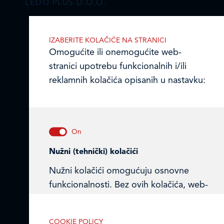
LEDO PLUS D.O.O.
Ulica Julija Knifera 10
,
IZABERITE KOLAČIĆE NA STRANICI
10000 Zagreb, Hrvatska
Omogućite ili onemogućite web-
TEL: +385 (0)1 2385 555
stranici upotrebu funkcionalnih i/ili
Email:
ledo@ledo.hr
reklamnih kolačića opisanih u nastavku:
OIB 07179054100
Matični broj (MB): 4938763
Ledo Hrvatska
Prodajni centri
Nužni (tehnički) kolačići
Nužni kolačići omogućuju osnovne
Ledo u inozemstvu
funkcionalnosti. Bez ovih kolačića, web-
Online formular
stranica ne može pravilno funkcionirati,
a isključiti ih možete mijenjanjem
Obavijest o Privatnosti i Kolačići
COOKIE POLICY