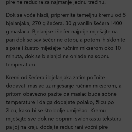
pire ne reducira za najmanje jednu trećinu.
Dok se voće hladi, pripremite temeljnu kremu od 5
bjelanjaka, 270 g šećera, 30 g vanilin šećera i 400
g maslaca. Bjelanjke i šećer najprije miješajte na
pari dok se sav šećer ne otopi, a potom ih sklonite
s pare i žustro miješajte ručnim mikserom oko 10
minuta, dok se bjelanjci ne ohlade na sobnu
temperaturu.
Kremi od šećera i bjelanjaka zatim počnite
dodavati maslac uz miješanje ručnim mikserom, a
pritom obavezno pazite da maslac bude sobne
temperature i da ga dodajete polako, žlicu po
žlicu, kako bi se što bolje umiješao. Kremu
miješajte sve dok ne poprimi svilenkastu teksturu
pa joj na kraju dodajte reducirani voćni pire