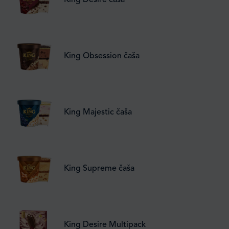
King Desire čaša
King Obsession čaša
King Majestic čaša
King Supreme čaša
King Desire Multipack