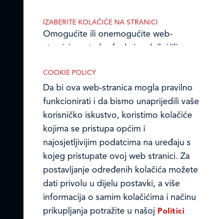
Email:
ledo@ledo.hr
OIB 07179054100
IZABERITE KOLAČIĆE NA STRANICI
Matični broj (MB): 4938763
Omogućite ili onemogućite web-
stranici upotrebu funkcionalnih i/ili
Ledo Hrvatska
reklamnih kolačića opisanih u nastavku:
COOKIE POLICY
Prodajni centri
Da bi ova web-stranica mogla pravilno
funkcionirati i da bismo unaprijedili vaše
Ledo u inozemstvu
korisničko iskustvo, koristimo kolačiće
Online formular
kojima se pristupa općim i
Nužni (tehnički) kolačići
najosjetljivijim podatcima na uređaju s
Obavijest o Privatnosti i Kolačići
Nužni kolačići omogućuju osnovne
kojeg pristupate ovoj web stranici. Za
funkcionalnosti. Bez ovih kolačića, web-
postavljanje određenih kolačića možete
Privacy notice and Cookies
stranica ne može pravilno funkcionirati,
dati privolu u dijelu postavki, a više
a isključiti ih možete mijenjanjem
© LEDO plus d.o.o. 2026.
informacija o samim kolačićima i načinu
postavki u svome web-pregledniku.
prikupljanja potražite u našoj
Politici