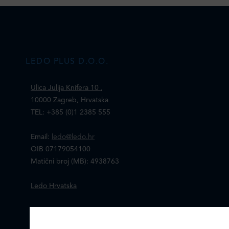
LEDO PLUS D.O.O.
Ulica Julija Knifera 10
,
10000 Zagreb, Hrvatska
TEL: +385 (0)1 2385 555
Email:
ledo@ledo.hr
OIB 07179054100
Matični broj (MB): 4938763
Ledo Hrvatska
Prodajni centri