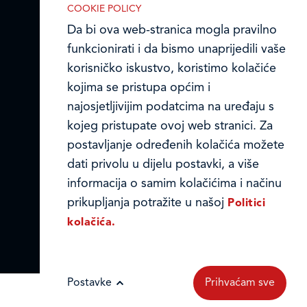
Ledo u inozemstvu
COOKIE POLICY
Da bi ova web-stranica mogla pravilno
Online formular
funkcionirati i da bismo unaprijedili vaše
korisničko iskustvo, koristimo kolačiće
Obavijest o Privatnosti i Kolačići
kojima se pristupa općim i
najosjetljivijim podatcima na uređaju s
Privacy notice and Cookies
kojeg pristupate ovoj web stranici. Za
IZABERITE KOLAČIĆE NA STRANICI
© LEDO plus d.o.o. 2026.
Omogućite ili onemogućite web-
postavljanje određenih kolačića možete
stranici upotrebu funkcionalnih i/ili
dati privolu u dijelu postavki, a više
reklamnih kolačića opisanih u nastavku:
informacija o samim kolačićima i načinu
prikupljanja potražite u našoj
Politici
kolačića.
Nužni (tehnički) kolačići
Postavke
Prihvaćam sve
Nužni kolačići omogućuju osnovne