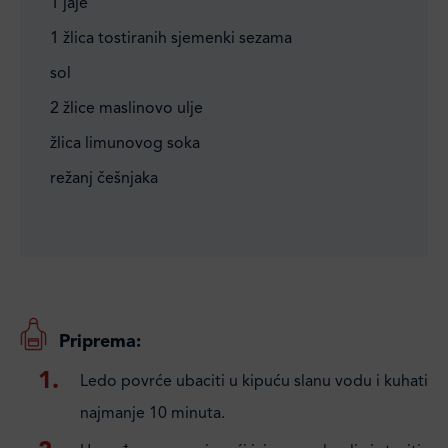
1 jaje
1 žlica tostiranih sjemenki sezama
sol
2 žlice maslinovo ulje
žlica limunovog soka
režanj češnjaka
Priprema:
Ledo povrće ubaciti u kipuću slanu vodu i kuhati
najmanje 10 minuta.