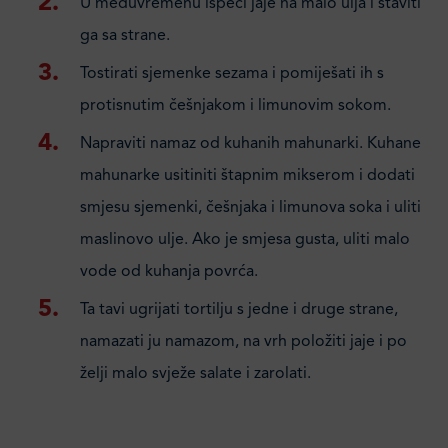
U međuvremenu ispeći jaje na malo ulja i staviti
ga sa strane.
Tostirati sjemenke sezama i pomiješati ih s
protisnutim češnjakom i limunovim sokom.
Napraviti namaz od kuhanih mahunarki. Kuhane
mahunarke usitiniti štapnim mikserom i dodati
smjesu sjemenki, češnjaka i limunova soka i uliti
maslinovo ulje. Ako je smjesa gusta, uliti malo
vode od kuhanja povrća.
Ta tavi ugrijati tortilju s jedne i druge strane,
namazati ju namazom, na vrh položiti jaje i po
želji malo svježe salate i zarolati.