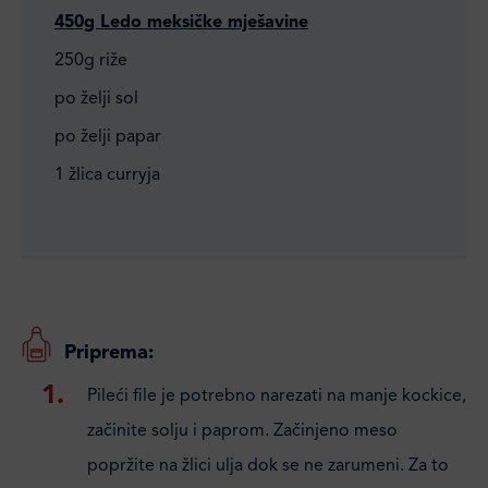
450g Ledo meksičke mješavine
250g riže
po želji sol
po želji papar
1 žlica curryja
Priprema:
Pileći file je potrebno narezati na manje kockice,
začinite solju i paprom. Začinjeno meso
popržite na žlici ulja dok se ne zarumeni. Za to