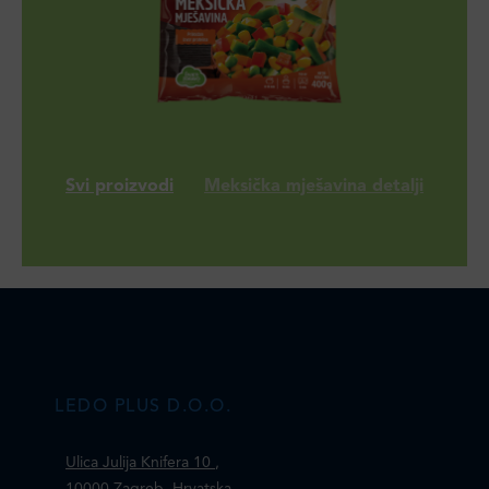
Svi proizvodi
Meksička mješavina detalji
LEDO PLUS D.O.O.
Ulica Julija Knifera 10
,