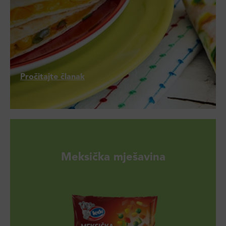
Pročitajte članak
Meksička mješavina