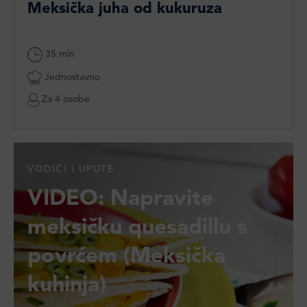
Meksička juha od kukuruza
35 min
Jednostavno
Za 4 osobe
VODIČI I UPUTE
VIDEO: Napravite
meksičku quesadillu s
povrćem (Meksička
kuhinja)